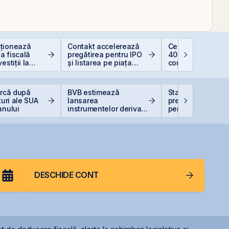
ționează
Contakt accelerează
Ce este deducer
a fiscală
pregătirea pentru IPO
400 EUR — Ghid
estiții la
și listarea pe piața
complet
AeRO a BVB
urcă după
BVB estimează
Statul român
turi ale SUA
lansarea
pregătește finan
anului
instrumentelor derivate
pentru achiziția
prin Contrapartea
gazelor Neptun 
Centrală la final de
2026 sau începutul lui
2027
DESCHIDE CONT