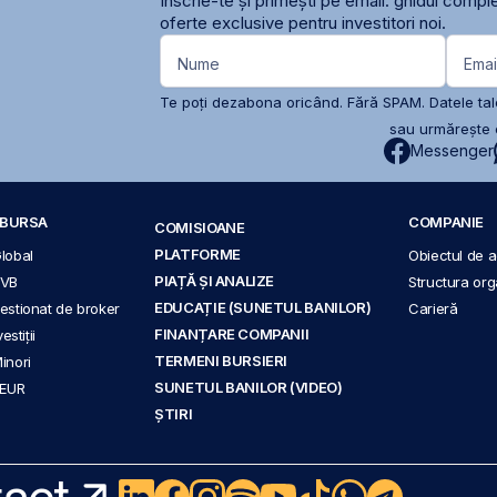
Înscrie-te și primești pe email: ghidul comple
oferte exclusive pentru investitori noi.
Nume
Emai
Te poți dezabona oricând. Fără SPAM. Datele tale
sau urmărește c
Messenger
A BURSA
COMPANIE
COMISIOANE
PLATFORME
Global
Obiectul de ac
PIAȚĂ ȘI ANALIZE
BVB
Structura org
EDUCAȚIE (SUNETUL BANILOR)
 gestionat de broker
Carieră
FINANȚARE COMPANII
stiții
TERMENI BURSIERI
Minori
SUNETUL BANILOR (VIDEO)
 EUR
ȘTIRI
act