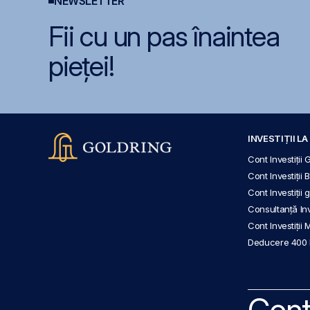
NEWSLETTER
Fii cu un pas înaintea
pieței!
INVESTIȚII L
Cont Investiții 
Cont Investiții 
Cont Investiții
Consultanță Inve
Cont Investiții 
Deducere 400
Cont