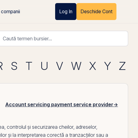
 companii
Log In
Deschide Cont
R
S
T
U
V
W
X
Y
Z
Account servicing payment service provider
→
ea, controlul și securizarea cheilor, adreselor,
ilor și la interpretarea corectă a tranzacțiilor sau a