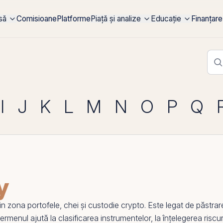
rsă
Comisioane
Platforme
Piață și analize
Educație
Finanțare
I
J
K
L
M
N
O
P
Q
y
 zona portofele, chei și
custodie crypto
. Este legat de păstrar
 termenul ajută la clasificarea instrumentelor, la înțelegerea riscur