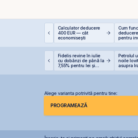
EIT-urile industriale –
Calculator deducere
Cum func
 supapă pentru piață
400 EUR — cât
deducere
!
economisești
pentru inv
bursă
omânia evită
Fidelis revine în iulie
Petrolul 
etrogradarea, Fitch
cu dobânzi de până la
noile lovi
enține ratingul
7,55% pentru lei și
asupra Ir
omâniei la BBB-
6,20% pentru euro
Alege varianta potrivită pentru tine:
PROGRAMEAZĂ