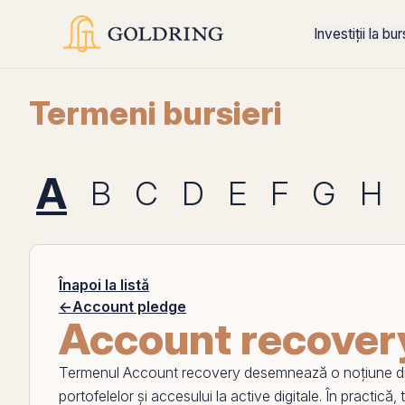
Investiții la bu
Termeni bursieri
A
B
C
D
E
F
G
H
Înapoi la listă
←
Account pledge
Account recover
Termenul
Account recovery
desemnează o noțiune din
portofelelor și accesului la
active
digitale. În practică,