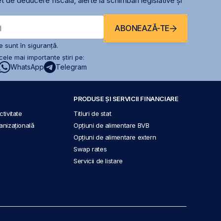
t de deducere fiscală, alerte la schimbari legislative și
ABONEAZĂ-TE
l
 sunt în siguranță.
ele mai importante știri pe:
WhatsApp
Telegram
PRODUSE ȘI SERVICII FINANCIARE
tivitate
Titluri de stat
anizațională
Opțiuni de alimentare BVB
Opțiuni de alimentare extern
Swap rates
Servicii de listare