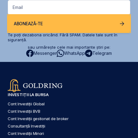
Email
ABONEAZĂ-TE
Te poți dezabona oricând. Fără SPAM. Datele tale sunt în
siguranță.
sau urmărește cele mai importante știri pe:
Messenger
WhatsApp
Telegram
INVESTIȚII LA BURSA
Cont Investiții Global
Cont Investiții BVB
Cont Investiții gestionat de broker
Consultanță Investiții
Cont Investiții Minori