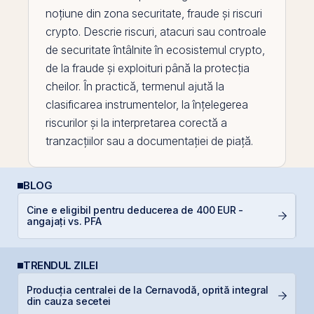
noțiune din zona securitate, fraude și riscuri
crypto. Descrie riscuri, atacuri sau controale
de securitate întâlnite în ecosistemul crypto,
de la fraude și exploituri până la protecția
cheilor. În practică, termenul ajută la
clasificarea instrumentelor, la înțelegerea
riscurilor și la interpretarea corectă a
tranzacțiilor sau a documentației de piață.
BLOG
Cine e eligibil pentru deducerea de 400 EUR -
E
angajați vs. PFA
pe
TRENDUL ZILEI
Producția centralei de la Cernavodă, oprită integral
P
din cauza secetei
Ir