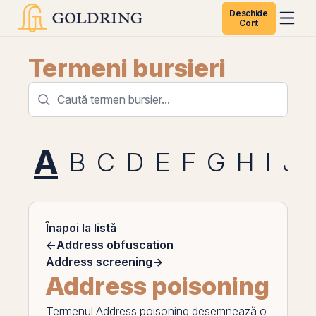
Deschide
Cont
Termeni bursieri
A
B
C
D
E
F
G
H
I
J
Înapoi la listă
←
Address obfuscation
Address screening
→
Address poisoning
Termenul
Address poisoning
desemnează o