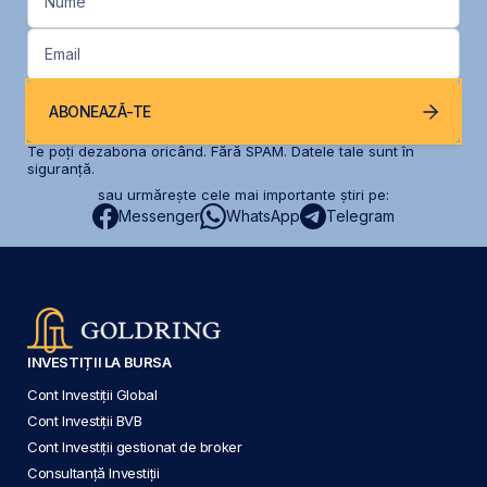
Nume
Email
ABONEAZĂ-TE
Te poți dezabona oricând. Fără SPAM. Datele tale sunt în
siguranță.
sau urmărește cele mai importante știri pe:
Messenger
WhatsApp
Telegram
INVESTIȚII LA BURSA
Cont Investiții Global
Cont Investiții BVB
Cont Investiții gestionat de broker
Consultanță Investiții