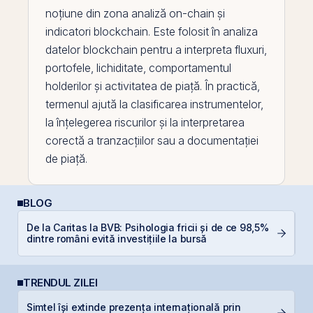
noțiune din zona analiză on-
chain
și
indicatori
blockchain
. Este folosit în analiza
datelor blockchain pentru a interpreta fluxuri,
portofele, lichiditate, comportamentul
holderilor și activitatea de piață. În practică,
termenul ajută la clasificarea instrumentelor,
la înțelegerea riscurilor și la interpretarea
corectă a tranzacțiilor sau a documentației
de piață.
BLOG
De la Caritas la BVB: Psihologia fricii și de ce 98,5%
Ș
dintre români evită investițiile la bursă
B
TRENDUL ZILEI
B
Simtel își extinde prezența internațională prin
C