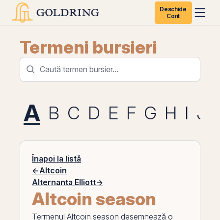
Deschide
Cont
Termeni bursieri
A
B
C
D
E
F
G
H
I
J
Înapoi la listă
←
Altcoin
Alternanta Elliott
→
Altcoin season
Termenul
Altcoin season
desemnează o