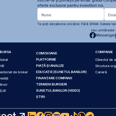
Înscrie-te și primești pe email: ghidul comple
oferte exclusive pentru investitori noi.
Nume
Emai
Te poți dezabona oricând. Fără SPAM. Datele tale
sau urmărește c
Messenger
A BURSA
COMPANIE
COMISIOANE
PLATFORME
Global
Obiectul de ac
PIAȚĂ ȘI ANALIZE
BVB
Structura org
EDUCAȚIE (SUNETUL BANILOR)
 gestionat de broker
Carieră
FINANȚARE COMPANII
stiții
TERMENI BURSIERI
Minori
SUNETUL BANILOR (VIDEO)
 EUR
ȘTIRI
act