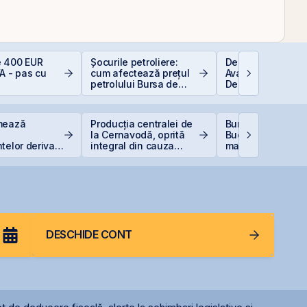
 400 EUR
Șocurile petroliere:
Depozitele Banca
A - pas cu
cum afectează prețul
Avantaje și
petrolului Bursa de
Dezavantaje
Valori București
mează
Producția centralei de
Bursa de Valori
la Cernavodă, oprită
București devine
telor derivate
integral din cauza
mai performantă 
rapartea
secetei
din lume
la final de
începutul lui
DESCHIDE CONT