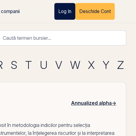
 companii
Log In
Deschide Cont
R
S
T
U
V
W
X
Y
Z
Annualized alpha
→
t în metodologia indicilor pentru selecția
rumentelor, la înțelegerea riscurilor și la interpretarea