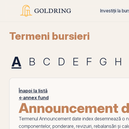
Investiții la bu
Termeni bursieri
A
B
C
D
E
F
G
H
Înapoi la listă
←
annex fund
Announcement d
Termenul
Announcement date index
desemnează o noți
componentelor, ponderare, revizuiri, rebalansări și calcu