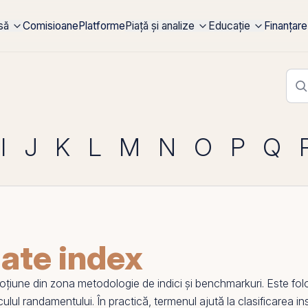
rsă
Comisioane
Platforme
Piață și analize
Educație
Finanțare
I
J
K
L
M
N
O
P
Q
ate index
une din zona metodologie de indici și benchmarkuri. Este folosi
lul randamentului. În practică, termenul ajută la clasificarea inst