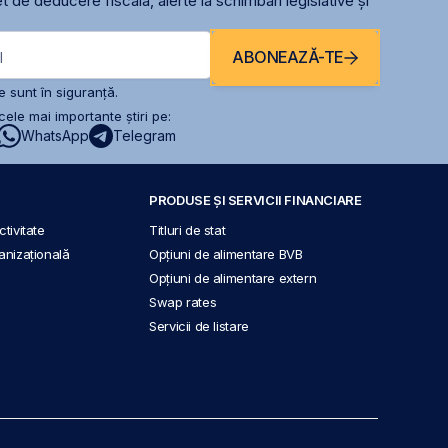
t de deducere fiscală, alerte la schimbari legislative și
ABONEAZĂ-TE
l
 sunt în siguranță.
ele mai importante știri pe:
WhatsApp
Telegram
PRODUSE ȘI SERVICII FINANCIARE
tivitate
Titluri de stat
anizațională
Opțiuni de alimentare BVB
Opțiuni de alimentare extern
Swap rates
Servicii de listare