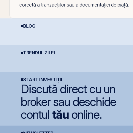
corectă a tranzacțiilor sau a documentației de piață.
BLOG
Calculator deducere
C
Cum deschizi cont la
400 EUR — cât
d
bursă în 10 minute
economisești
p
b
TRENDUL ZILEI
România evită
Cris-Tim urcă 13% la
S
retrogradarea, Fitch
BVB și adaugă 330 mil.
p
menține ratingul
lei la capitalizare într-o
i
României la BBB-
singură zi
d
f
START INVESTIȚII
Discută direct cu un
broker sau deschide
contul
tău
online.