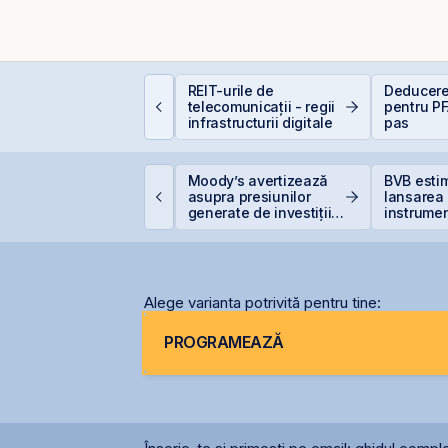
um funcționează
REIT-urile de
Deducere
educerea fiscală
telecomunicații - regii
pentru PF
entru investiții la
infrastructurii digitale
pas
ursă
imtel își extinde
Moody’s avertizează
BVB esti
rezența
asupra presiunilor
lansarea
nternațională prin
generate de investițiile
instrumen
eschiderea unei
record în AI
prin Cont
iliale în Italia
Centrală 
2026 sau 
2027
Alege varianta potrivită pentru tine:
PROGRAMEAZĂ