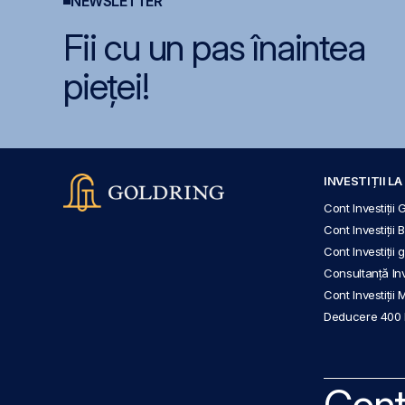
NEWSLETTER
Fii cu un pas înaintea
pieței!
INVESTIȚII L
Cont Investiții 
Cont Investiții 
Cont Investiții
Consultanță Inve
Cont Investiții 
Deducere 400
Cont