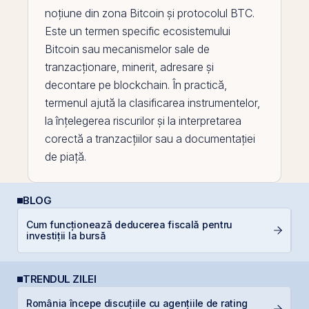
noțiune din zona
Bitcoin
și protocolul
BTC
.
Este un termen specific ecosistemului
Bitcoin sau mecanismelor sale de
tranzacționare, minerit, adresare și
decontare
pe
blockchain
. În practică,
termenul ajută la clasificarea instrumentelor,
la înțelegerea riscurilor și la interpretarea
corectă a tranzacțiilor sau a documentației
de piață.
BLOG
Cum funcționează deducerea fiscală pentru
C
investiții la bursă
p
TRENDUL ZILEI
România începe discuțiile cu agențiile de rating
H