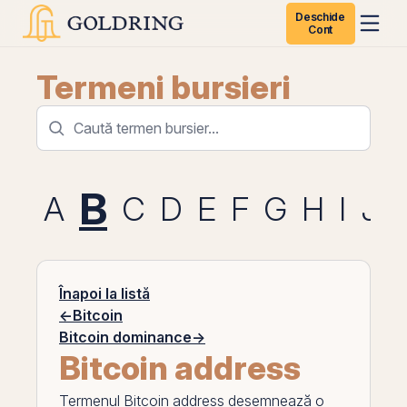
Deschide
Cont
Termeni bursieri
B
A
C
D
E
F
G
H
I
J
Înapoi la listă
←
Bitcoin
Bitcoin dominance
→
Bitcoin address
Termenul
Bitcoin address
desemnează o