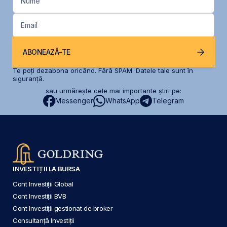
Nume
Email
ABONEAZĂ-TE
Te poți dezabona oricând. Fără SPAM. Datele tale sunt în
siguranță.
sau urmărește cele mai importante știri pe:
Messenger
WhatsApp
Telegram
INVESTIȚII LA BURSA
Cont Investiții Global
Cont Investiții BVB
Cont Investiții gestionat de broker
Consultanță Investiții