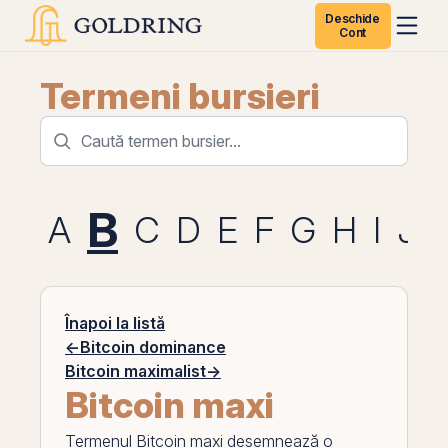
Deschide
Cont
Termeni bursieri
B
A
C
D
E
F
G
H
I
J
Înapoi la listă
←
Bitcoin dominance
Bitcoin maximalist
→
Bitcoin maxi
Termenul
Bitcoin maxi
desemnează o