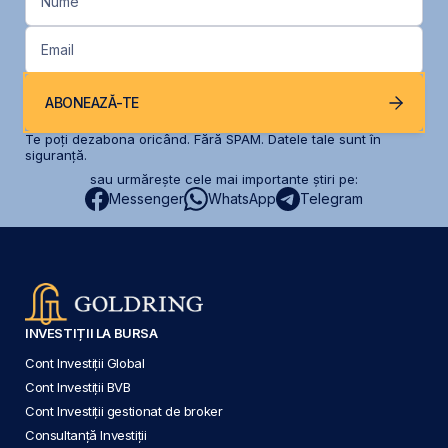
Nume
Email
ABONEAZĂ-TE
Te poți dezabona oricând. Fără SPAM. Datele tale sunt în
siguranță.
sau urmărește cele mai importante știri pe:
Messenger
WhatsApp
Telegram
INVESTIȚII LA BURSA
Cont Investiții Global
Cont Investiții BVB
Cont Investiții gestionat de broker
Consultanță Investiții