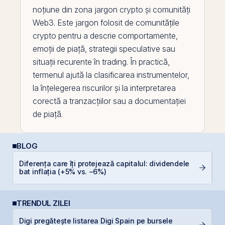
noțiune din zona jargon crypto și comunități
Web3. Este jargon folosit de comunitățile
crypto pentru a descrie comportamente,
emoții de piață, strategii speculative sau
situații recurente în trading. În practică,
termenul ajută la clasificarea instrumentelor,
la înțelegerea riscurilor și la interpretarea
corectă a tranzacțiilor sau a documentației
de piață.
BLOG
Diferența care îți protejează capitalul: dividendele
L
bat inflația (+5% vs. −6%)
S
TRENDUL ZILEI
Digi pregătește listarea Digi Spain pe bursele
F