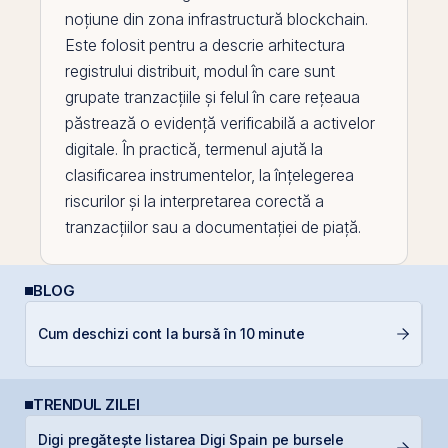
noțiune din zona infrastructură
blockchain
.
Este folosit pentru a descrie arhitectura
registrului distribuit, modul în care sunt
grupate tranzacțiile și felul în care rețeaua
păstrează o evidență verificabilă a activelor
digitale. În practică, termenul ajută la
clasificarea instrumentelor, la înțelegerea
riscurilor și la interpretarea corectă a
tranzacțiilor sau a documentației de piață.
BLOG
Cum deschizi cont la bursă în 10 minute
D
TRENDUL ZILEI
Digi pregătește listarea Digi Spain pe bursele
S