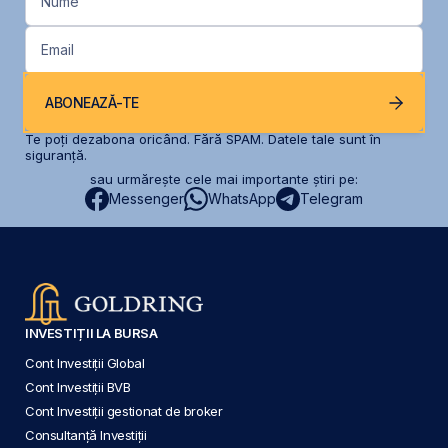
Nume
Email
ABONEAZĂ-TE
Te poți dezabona oricând. Fără SPAM. Datele tale sunt în
siguranță.
sau urmărește cele mai importante știri pe:
Messenger
WhatsApp
Telegram
INVESTIȚII LA BURSA
Cont Investiții Global
Cont Investiții BVB
Cont Investiții gestionat de broker
Consultanță Investiții