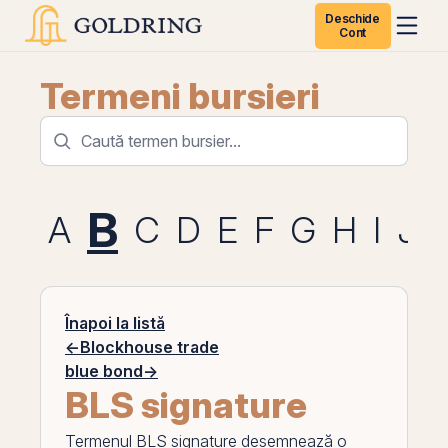
Deschide
Cont
Termeni bursieri
B
A
C
D
E
F
G
H
I
J
Înapoi la listă
←
Blockhouse trade
blue bond
→
BLS signature
Termenul
BLS signature
desemnează o