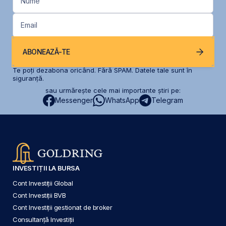
Nume
Email
ABONEAZĂ-TE
Te poți dezabona oricând. Fără SPAM. Datele tale sunt în
siguranță.
sau urmărește cele mai importante știri pe:
Messenger
WhatsApp
Telegram
INVESTIȚII LA BURSA
Cont Investiții Global
Cont Investiții BVB
Cont Investiții gestionat de broker
Consultanță Investiții