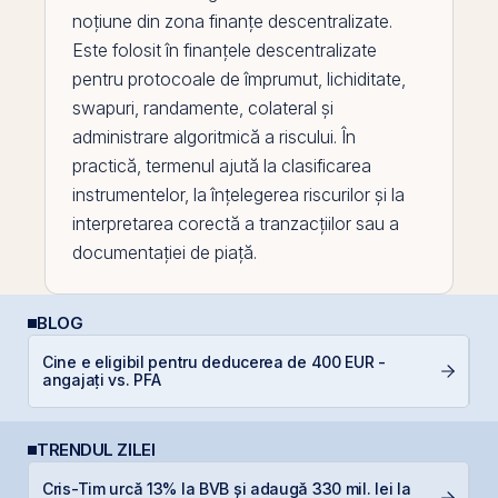
noțiune din zona finanțe descentralizate.
Este folosit în finanțele descentralizate
pentru protocoale de împrumut, lichiditate,
swapuri, randamente,
colateral
și
administrare algoritmică a riscului. În
practică, termenul ajută la clasificarea
instrumentelor, la înțelegerea riscurilor și la
interpretarea corectă a tranzacțiilor sau a
documentației de piață.
BLOG
P
Cine e eligibil pentru deducerea de 400 EUR -
a
angajați vs. PFA
c
TRENDUL ZILEI
Cris-Tim urcă 13% la BVB și adaugă 330 mil. lei la
P