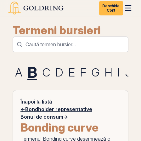
Deschide
Cont
Termeni bursieri
B
A
C
D
E
F
G
H
I
J
Înapoi la listă
←
Bondholder representative
Bonul de consum
→
Bonding curve
Termenul
Bonding curve
desemnează o