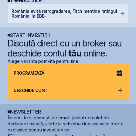
TRENDUL ZILEI
România evită retrogradarea, Fitch menține ratingul
M
României la BBB-
in
START INVESTIȚII
Discută direct cu un broker sau
deschide contul
tău
online.
Alege varianta potrivită pentru tine:
PROGRAMEAZĂ
DESCHIDE CONT
NEWSLETTER
Înscrie-te și primești pe email: ghidul complet de
deducere fiscală, alerte la schimbari legislative și oferte
exclusive pentru investitori noi.