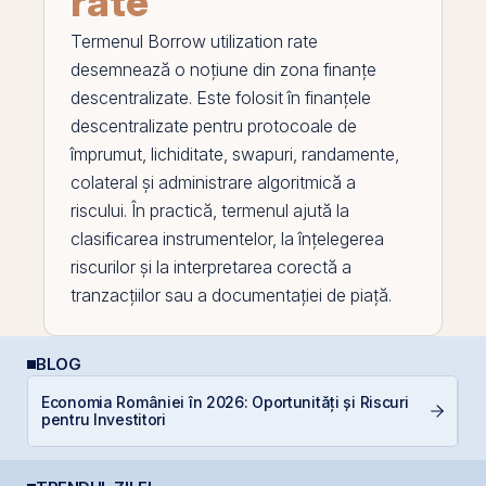
rate
Termenul
Borrow utilization rate
desemnează o noțiune din zona finanțe
descentralizate. Este folosit în finanțele
descentralizate pentru protocoale de
împrumut, lichiditate, swapuri, randamente,
colateral
și administrare algoritmică a
riscului. În practică, termenul ajută la
clasificarea instrumentelor, la înțelegerea
riscurilor și la interpretarea corectă a
tranzacțiilor sau a documentației de piață.
BLOG
Economia României în 2026: Oportunități și Riscuri
RE
pentru Investitori
p