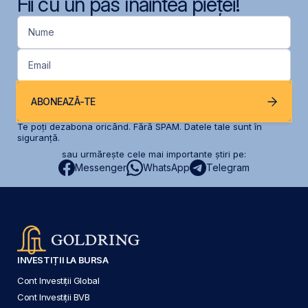
Fii cu un pas înaintea pieței!
Nume
Email
ABONEAZĂ-TE
Te poți dezabona oricând. Fără SPAM. Datele tale sunt în
siguranță.
sau urmărește cele mai importante știri pe:
Messenger
WhatsApp
Telegram
INVESTIȚII LA BURSA
Cont Investiții Global
Cont Investiții BVB