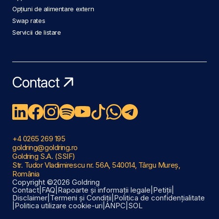
Opțiuni de alimentare extern
Swap rates
Servicii de listare
Contact
+4 0265 269 195
goldring@goldring.ro
Goldring S.A. (SSIF)
Str. Tudor Vladimirescu nr. 56A, 540014, Târgu Mureș,
România
Copyright ©2026 Goldring
Contact
|
FAQ
|
Rapoarte și informații legale
|
Petiții
|
Disclaimer
|
Termeni și Condiții
|
Politica de confidențialitate
|
Politica utilizare cookie-uri
|
ANPC
|
SOL