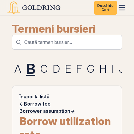
Deschide
Cont
Termeni bursieri
B
A
C
D
E
F
G
H
I
J
Înapoi la listă
←
Borrow fee
Borrower assumption
→
Borrow utilization