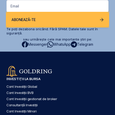
Email
ABONEAZĂ-TE
Te poți dezabona oricând. Fără SPAM. Datele tale sunt în
siguranță.
sau urmărește cele mai importante știri pe:
Messenger
WhatsApp
Telegram
INVESTIȚII LA BURSA
Cont Investiții Global
Cont Investiții BVB
Cont Investiții gestionat de broker
Consultanță Investiții
Cont Investiții Minori