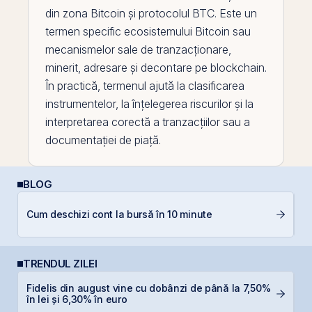
din zona
Bitcoin
și protocolul
BTC
. Este un
termen specific ecosistemului Bitcoin sau
mecanismelor sale de tranzacționare,
minerit, adresare și decontare
pe
blockchain
.
În practică, termenul ajută la clasificarea
instrumentelor, la înțelegerea riscurilor și la
interpretarea corectă a tranzacțiilor sau a
documentației de piață.
BLOG
RE
Cum deschizi cont la bursă în 10 minute
p
TRENDUL ZILEI
Fidelis din august vine cu dobânzi de până la 7,50%
B
în lei și 6,30% în euro
c