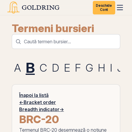
Deschide
Cont
Termeni bursieri
B
A
C
D
E
F
G
H
I
J
Înapoi la listă
←
Bracket order
Breadth indicator
→
BRC-20
Termenul
BRC-20
desemnează o noțiune