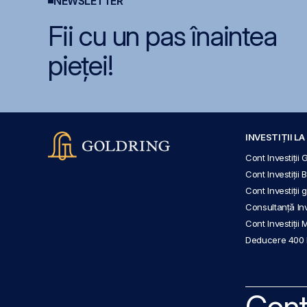
NEWSLETTER
Fii cu un pas înaintea
pieței!
INVESTIȚII L
Cont Investiții 
Cont Investiții 
Cont Investiții
Consultanță Inve
Cont Investiții 
Deducere 400
Cont