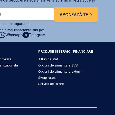
t de deducere fiscală, alerte la schimbari legislative și
ABONEAZĂ-TE
l
 sunt în siguranță.
ele mai importante știri pe:
WhatsApp
Telegram
PRODUSE ȘI SERVICII FINANCIARE
tivitate
Titluri de stat
anizațională
Opțiuni de alimentare BVB
Opțiuni de alimentare extern
Swap rates
Servicii de listare