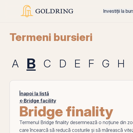
Investiții la bu
Termeni bursieri
B
A
C
D
E
F
G
H
Înapoi la listă
←
Bridge facility
Bridge finality
Termenul
Bridge finality
desemnează o noțiune din zo
care încearcă să reducă costurile și să mărească viteza t