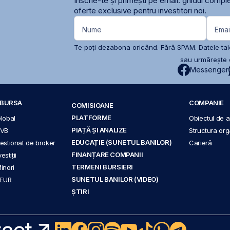
Înscrie-te și primești pe email: ghidul comple
oferte exclusive pentru investitori noi.
Nume
Emai
Te poți dezabona oricând. Fără SPAM. Datele tale
sau urmărește c
Messenger
A BURSA
COMPANIE
COMISIOANE
PLATFORME
Global
Obiectul de ac
PIAȚĂ ȘI ANALIZE
BVB
Structura org
EDUCAȚIE (SUNETUL BANILOR)
 gestionat de broker
Carieră
FINANȚARE COMPANII
stiții
TERMENI BURSIERI
Minori
SUNETUL BANILOR (VIDEO)
 EUR
ȘTIRI
act