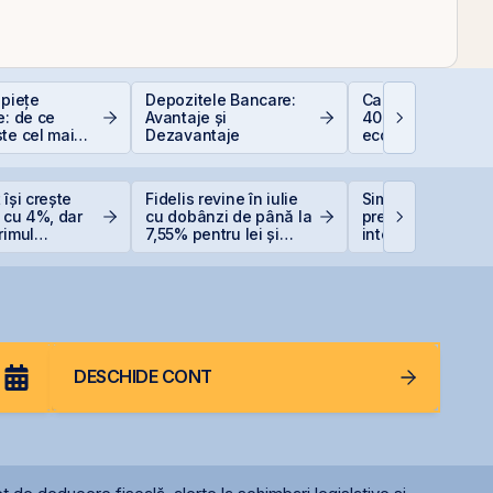
 piețe
Depozitele Bancare:
Calculator deduc
e: de ce
Avantaje și
400 EUR — cât
te cel mai
Dezavantaje
economisești
at
 își crește
Fidelis revine în iulie
Simtel își extinde
e cu 4%, dar
cu dobânzi de până la
prezența
rimul
7,55% pentru lei și
internațională pri
cu o pierdere
6,20% pentru euro
deschiderea unei
oane de lei
filiale în Italia
DESCHIDE CONT