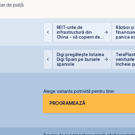
ei de piață.
conomia României în
REIT-urile de
Război și
026: Oportunități și
infrastructură din
financiar
iscuri pentru
China - să copiem de
panica es
nvestitori
la cel ce copiază?!
scump sf
PO-ul Digi Spain este
Digi pregătește listarea
TeraPlast
coperit integral din
Digi Spain pe bursele
venituril
rima zi
spaniole
încheie p
semestru 
de 4 mili
Alege varianta potrivită pentru tine:
PROGRAMEAZĂ