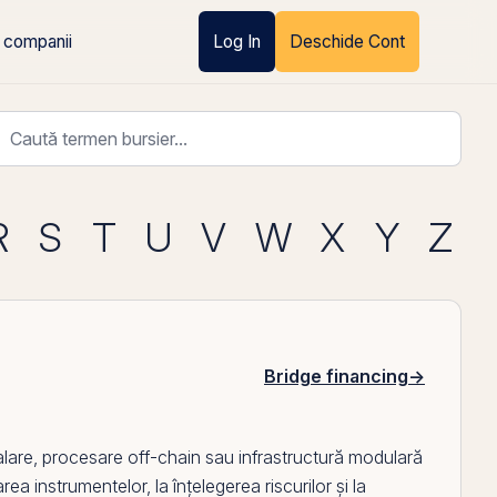
 companii
Log In
Deschide Cont
R
S
T
U
V
W
X
Y
Z
Bridge financing
→
calare, procesare off-
chain
sau infrastructură modulară
ea instrumentelor, la înțelegerea riscurilor și la