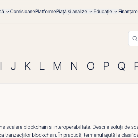
rsă
Comisioane
Platforme
Piață și analize
Educație
Finanțare
I
J
K
L
M
N
O
P
Q
na scalare
blockchain
și interoperabilitate. Descrie soluții de s
ranzacțiilor blockchain. În practică, termenul ajută la clasificar