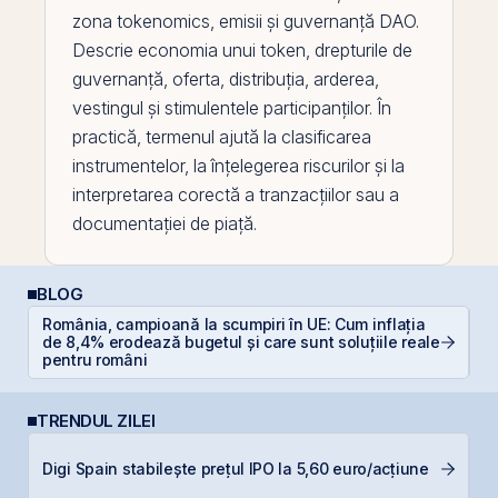
zona
tokenomics
, emisii și guvernanță DAO.
Descrie economia unui
token
, drepturile de
guvernanță, oferta, distribuția, arderea,
vestingul și stimulentele participanților. În
practică, termenul ajută la clasificarea
instrumentelor, la înțelegerea riscurilor și la
interpretarea corectă a tranzacțiilor sau a
documentației de piață.
BLOG
România, campioană la scumpiri în UE: Cum inflația
D
de 8,4% erodează bugetul și care sunt soluțiile reale
b
pentru români
TRENDUL ZILEI
M
Digi Spain stabilește prețul IPO la 5,60 euro/acțiune
in