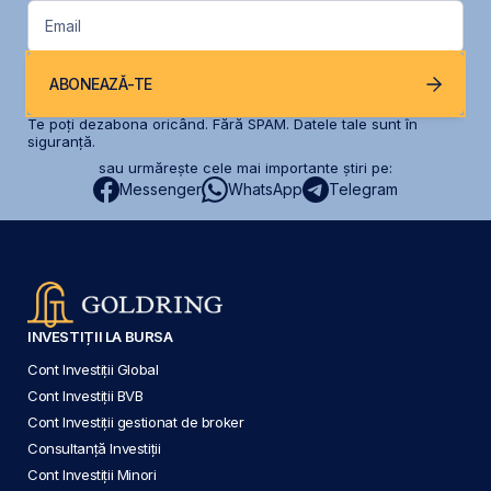
Email
ABONEAZĂ-TE
Te poți dezabona oricând. Fără SPAM. Datele tale sunt în
siguranță.
sau urmărește cele mai importante știri pe:
Messenger
WhatsApp
Telegram
INVESTIȚII LA BURSA
Cont Investiții Global
Cont Investiții BVB
Cont Investiții gestionat de broker
Consultanță Investiții
Cont Investiții Minori