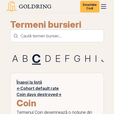
Deschide
Cont
Termeni bursieri
C
A
B
D
E
F
G
H
I
J
Înapoi la listă
←
Cohort default rate
Coin days destroyed
→
Coin
Termenul
Coin
desemnează o noțiune din