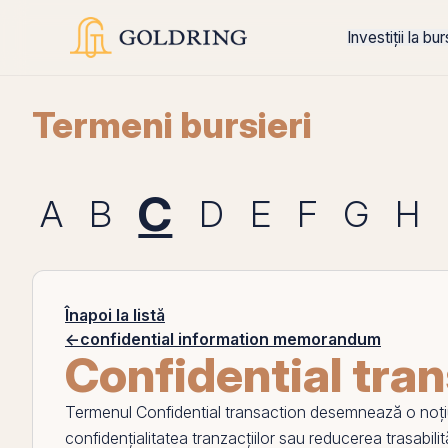
Investiții la bu
Termeni bursieri
C
A
B
D
E
F
G
H
Înapoi la listă
←
confidential information memorandum
Confidential tra
Termenul
Confidential transaction
desemnează o noțiune
confidențialitatea tranzacțiilor sau reducerea trasabilit