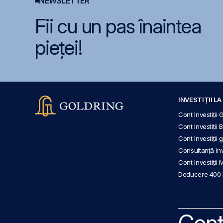
NEWSLETTER
Fii cu un pas înaintea
pieței!
INVESTIȚII L
Cont Investiții 
Cont Investiții 
Cont Investiții
Consultanță Inve
Cont Investiții 
Deducere 400
Cont