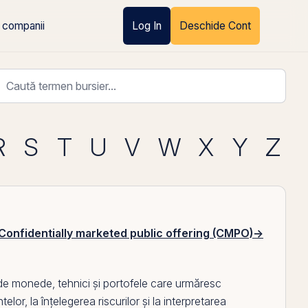
 companii
Log In
Deschide Cont
R
S
T
U
V
W
X
Y
Z
Confidentially marketed public offering (CMPO)
→
 de monede, tehnici și portofele care urmăresc
elor, la înțelegerea riscurilor și la interpretarea