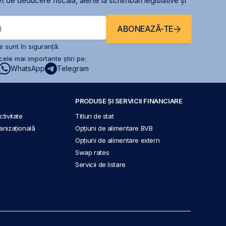
t de deducere fiscală, alerte la schimbari legislative și
ABONEAZĂ-TE
l
 sunt în siguranță.
ele mai importante știri pe:
WhatsApp
Telegram
PRODUSE ȘI SERVICII FINANCIARE
tivitate
Titluri de stat
anizațională
Opțiuni de alimentare BVB
Opțiuni de alimentare extern
Swap rates
Servicii de listare