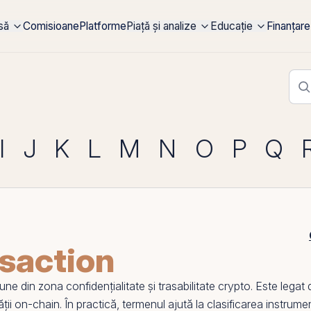
rsă
Comisioane
Platforme
Piață și analize
Educație
Finanțare
I
J
K
L
M
N
O
P
Q
nsaction
 din zona confidențialitate și trasabilitate crypto. Este legat
ății on-
chain
. În practică, termenul ajută la clasificarea instrument