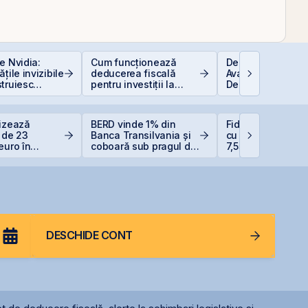
e Nvidia:
Cum funcționează
Depozitele Banca
țile invizibile
deducerea fiscală
Avantaje și
truiesc
pentru investiții la
Dezavantaje
bursă
lizează
BERD vinde 1% din
Fidelis revine în i
a de 23
Banca Transilvania și
cu dobânzi de pâ
euro în
coboară sub pragul de
7,55% pentru lei ș
ul Canopus
5%
6,20% pentru eur
a
DESCHIDE CONT