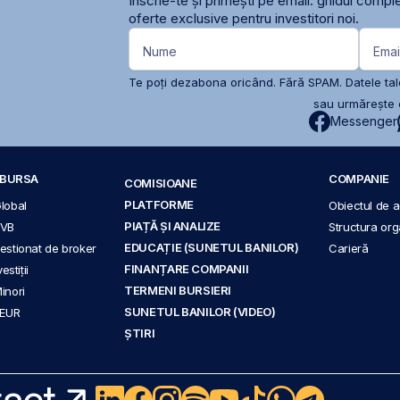
Înscrie-te și primești pe email: ghidul comple
oferte exclusive pentru investitori noi.
Nume
Emai
Te poți dezabona oricând. Fără SPAM. Datele tale
sau urmărește c
Messenger
A BURSA
COMPANIE
COMISIOANE
PLATFORME
Global
Obiectul de ac
PIAȚĂ ȘI ANALIZE
BVB
Structura org
EDUCAȚIE (SUNETUL BANILOR)
 gestionat de broker
Carieră
FINANȚARE COMPANII
stiții
TERMENI BURSIERI
Minori
SUNETUL BANILOR (VIDEO)
 EUR
ȘTIRI
act