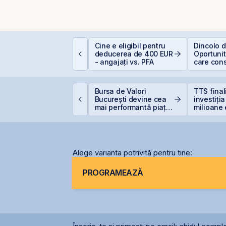
iferența care îți
Cine e eligibil pentru
Dincolo d
rotejează capitalul:
deducerea de 400 EUR
Oportunită
ividendele bat inflația
- angajați vs. PFA
care cons
+5% vs. −6%)
viitorul AI
VB estimează
Bursa de Valori
TTS fina
ansarea
București devine cea
investiți
nstrumentelor derivate
mai performantă piață
milioane 
rin Contrapartea
din lume
terminal
entrală la final de
Constanț
026 sau începutul lui
2027
Alege varianta potrivită pentru tine:
PROGRAMEAZĂ