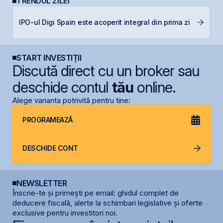
TRENDUL ZILEI
B
IPO-ul Digi Spain este acoperit integral din prima zi
c
START INVESTIȚII
Discută direct cu un broker sau
deschide contul
tău
online.
Alege varianta potrivită pentru tine:
PROGRAMEAZĂ
DESCHIDE CONT
NEWSLETTER
Înscrie-te și primești pe email: ghidul complet de
deducere fiscală, alerte la schimbari legislative și oferte
exclusive pentru investitori noi.