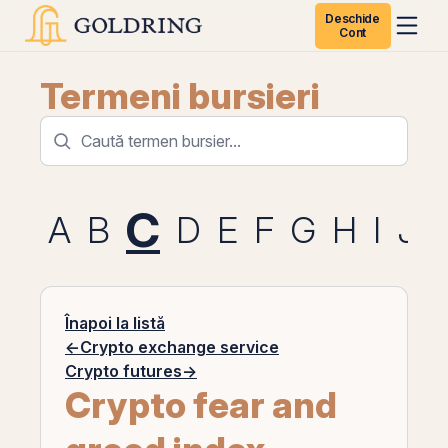
Deschide
Cont
Termeni bursieri
C
A
B
D
E
F
G
H
I
J
Înapoi la listă
←
Crypto exchange service
Crypto futures
→
Crypto fear and