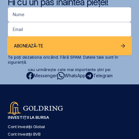
Fii cu un pas înaintea pieței!
Nume
Email
ABONEAZĂ-TE
Te poți dezabona oricând. Fără SPAM. Datele tale sunt în
siguranță.
sau urmărește cele mai importante știri pe:
Messenger
WhatsApp
Telegram
INVESTIȚII LA BURSA
Cont Investiții Global
Cont Investiții BVB