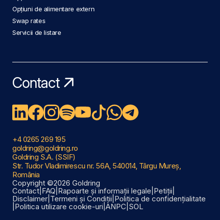
Opțiuni de alimentare extern
Swap rates
Servicii de listare
Contact
+4 0265 269 195
goldring@goldring.ro
Goldring S.A. (SSIF)
Str. Tudor Vladimirescu nr. 56A, 540014, Târgu Mureș,
România
Copyright ©2026 Goldring
Contact
|
FAQ
|
Rapoarte și informații legale
|
Petiții
|
Disclaimer
|
Termeni și Condiții
|
Politica de confidențialitate
|
Politica utilizare cookie-uri
|
ANPC
|
SOL