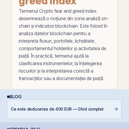
greed index
Termenul
Crypto fear and greed index
desemnează o noțiune din zona analiză on-
chain
și indicatori
blockchain
. Este folosit în
analiza datelor blockchain pentru a
interpreta fluxuri, portofele, lichiditate,
comportamentul holderilor și activitatea de
piață. În practică, termenul ajută la
clasificarea instrumentelor, la înțelegerea
riscurilor și la interpretarea corectă a
tranzacțiilor sau a documentației de piață.
BLOG
Ce este deducerea de 400 EUR — Ghid complet
C