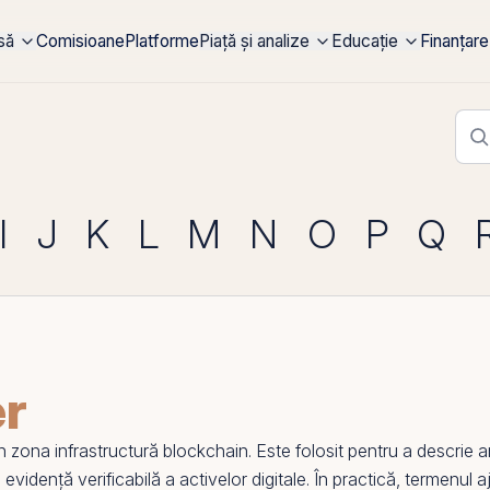
rsă
Comisioane
Platforme
Piață și analize
Educație
Finanțare
I
J
K
L
M
N
O
P
Q
er
 zona infrastructură
blockchain
. Este folosit pentru a descrie a
 evidență verificabilă a activelor digitale. În practică, termenul a