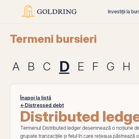
Investiții la bu
Termeni bursieri
D
A
B
C
E
F
G
H
Înapoi la listă
←
Distressed debt
Distributed ledg
Termenul
Distributed ledger
desemnează o noțiune din
grupate tranzacțiile și felul în care rețeaua păstrează o