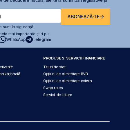
t de deducere fiscală, alerte la schimbari legislative și
ABONEAZĂ-TE
l
 sunt în siguranță.
ele mai importante știri pe:
WhatsApp
Telegram
PRODUSE ȘI SERVICII FINANCIARE
tivitate
Titluri de stat
anizațională
Opțiuni de alimentare BVB
Opțiuni de alimentare extern
Swap rates
Servicii de listare