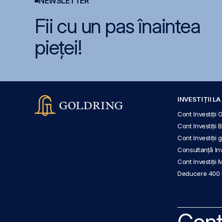
NEWSLETTER
Fii cu un pas înaintea
pieței!
INVESTIȚII L
Cont Investiții 
Cont Investiții 
Cont Investiții
Consultanță Inve
Cont Investiții 
Deducere 400
Cont