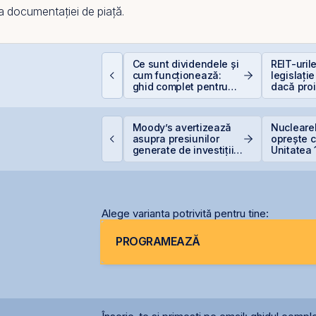
u a documentației de piață.
Ce sunt dividendele și
REIT-urile
um deschizi cont la
cum funcționează:
legislație
ursă în 10 minute
ghid complet pentru
dacă pro
investitori în acțiuni
sunt și b
idelis revine în iulie
Moody’s avertizează
Nuclearel
u dobânzi de până la
asupra presiunilor
oprește c
,55% pentru lei și
generate de investițiile
Unitatea 
,20% pentru euro
record în AI
Cernavod
nivelului
Alege varianta potrivită pentru tine:
PROGRAMEAZĂ