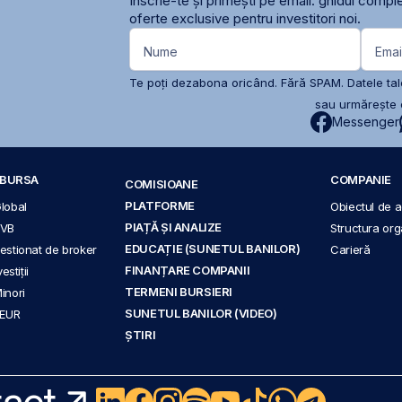
Înscrie-te și primești pe email: ghidul comple
oferte exclusive pentru investitori noi.
Nume
Emai
Te poți dezabona oricând. Fără SPAM. Datele tale
sau urmărește c
Messenger
A BURSA
COMPANIE
COMISIOANE
PLATFORME
Global
Obiectul de ac
PIAȚĂ ȘI ANALIZE
BVB
Structura org
EDUCAȚIE (SUNETUL BANILOR)
 gestionat de broker
Carieră
FINANȚARE COMPANII
stiții
TERMENI BURSIERI
Minori
SUNETUL BANILOR (VIDEO)
 EUR
ȘTIRI
act