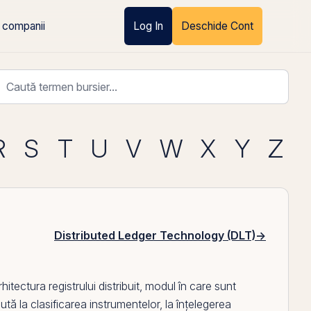
 companii
Log In
Deschide Cont
R
S
T
U
V
W
X
Y
Z
Distributed Ledger Technology (DLT)
→
rhitectura registrului distribuit, modul în care sunt
jută la clasificarea instrumentelor, la înțelegerea