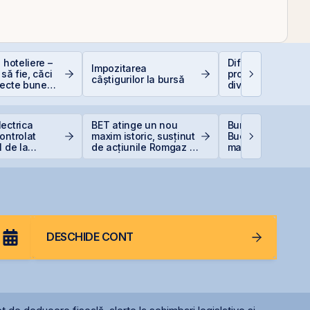
 hoteliere –
Diferența care îți
Impozitarea
 să fie, căci
protejează capital
câștigurilor la bursă
iecte bune
dividendele bat in
anii se găsesc
(+5% vs. −6%)
ectrica
BET atinge un nou
Bursa de Valori
ontrolat
maxim istoric, susținut
București devine
1 de la
de acțiunile Romgaz și
mai performantă 
ă din cauza
OMV Petrom
din lume
 Dunării
DESCHIDE CONT