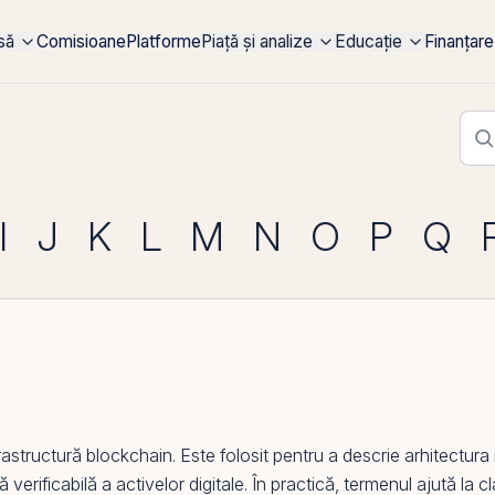
rsă
Comisioane
Platforme
Piață și analize
Educație
Finanțare
I
J
K
L
M
N
O
P
Q
rastructură
blockchain
. Este folosit pentru a descrie arhitectura 
verificabilă a activelor digitale. În practică, termenul ajută la cla