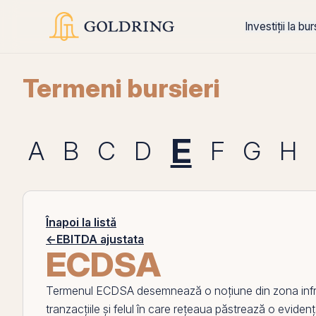
Investiții la bu
Termeni bursieri
E
A
B
C
D
F
G
H
Înapoi la listă
←
EBITDA ajustata
ECDSA
Termenul
ECDSA
desemnează o noțiune din zona inf
tranzacțiile și felul în care rețeaua păstrează o evidență 