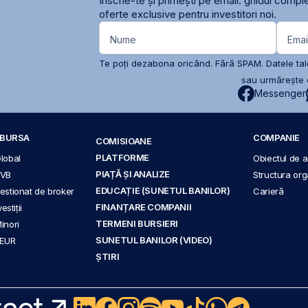
Înscrie-te și primești pe email: ghidul comple
oferte exclusive pentru investitori noi.
Nume
Emai
Te poți dezabona oricând. Fără SPAM. Datele tale
sau urmărește c
Messenger
A BURSA
COMPANIE
COMISIOANE
PLATFORME
Global
Obiectul de ac
PIAȚĂ ȘI ANALIZE
BVB
Structura org
EDUCAȚIE (SUNETUL BANILOR)
 gestionat de broker
Carieră
FINANȚARE COMPANII
stiții
TERMENI BURSIERI
Minori
SUNETUL BANILOR (VIDEO)
 EUR
ȘTIRI
act