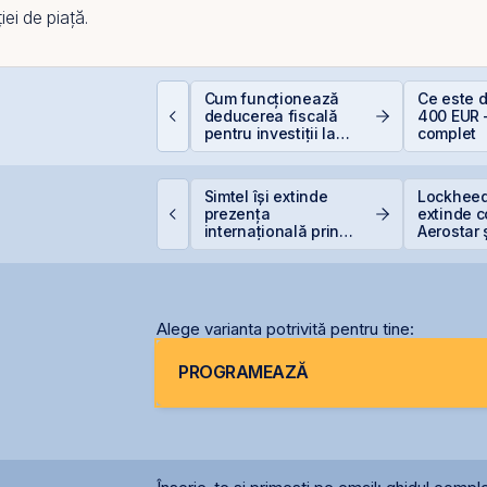
ei de piață.
e la Caritas la BVB:
Cum funcționează
Ce este 
sihologia fricii și de
deducerea fiscală
400 EUR 
e 98,5% dintre români
pentru investiții la
complet
vită investițiile la
bursă
ursă
ittnet Systems atrage
Simtel își extinde
Lockheed
,33 milioane euro prin
prezența
extinde 
ferta de obligațiuni
internațională prin
Aerostar 
NET31E
deschiderea unei
pentru m
filiale în Italia
radarelo
România
Alege varianta potrivită pentru tine:
PROGRAMEAZĂ