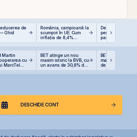
deducerea de
România, campioană la
Deducere 400 EU
— Ghid
scumpiri în UE: Cum
pentru PFA - pas 
inflația de 8,4%
pas
erodează bugetul și
care sunt soluțiile
reale pentru români
 Martin
BET atinge un nou
BET atinge un no
cooperarea cu
maxim istoric la BVB, cu
maxim istoric, sus
și MarcTel
un avans de 30,8% de
de acțiunile Romg
entenanța
la începutul anului
OMV Petrom
r AN/TPQ-53 în
DESCHIDE CONT