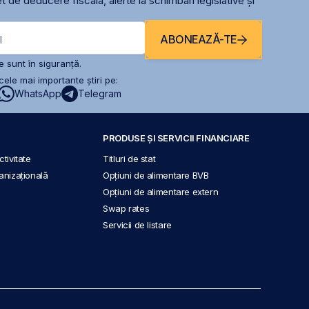
t de deducere fiscală, alerte la schimbari legislative și
ABONEAZĂ-TE
l
 sunt în siguranță.
ele mai importante știri pe:
WhatsApp
Telegram
PRODUSE ȘI SERVICII FINANCIARE
tivitate
Titluri de stat
anizațională
Opțiuni de alimentare BVB
Opțiuni de alimentare extern
Swap rates
Servicii de listare