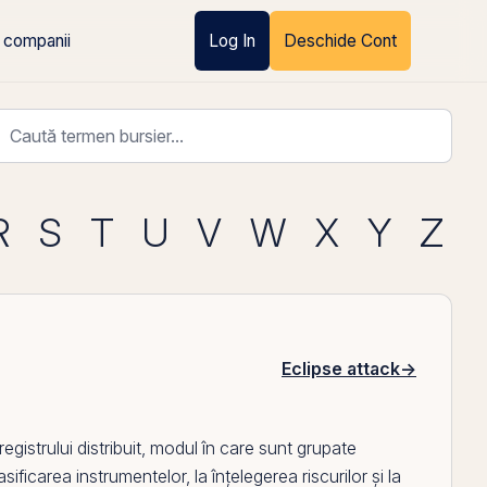
 companii
Log In
Deschide Cont
R
S
T
U
V
W
X
Y
Z
Eclipse attack
→
registrului distribuit, modul în care sunt grupate
sificarea instrumentelor, la înțelegerea riscurilor și la