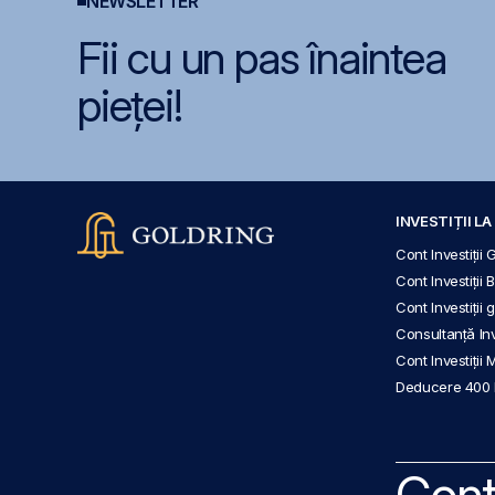
NEWSLETTER
Fii cu un pas înaintea
pieței!
INVESTIȚII L
Cont Investiții 
Cont Investiții 
Cont Investiții
Consultanță Inve
Cont Investiții 
Deducere 400
Cont