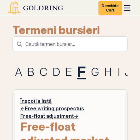
Deschide
Cont
Termeni bursieri
F
A
B
C
D
E
G
H
I
J
Înapoi la listă
←
Free writing prospectus
Free-float adjustment
→
Free-float