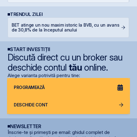
TRENDUL ZILEI
BET atinge un nou maxim istoric la BVB, cu un avans
D
de 30,8% de la începutul anului
START INVESTIȚII
Discută direct cu un broker sau
deschide contul
tău
online.
Alege varianta potrivită pentru tine:
PROGRAMEAZĂ
DESCHIDE CONT
NEWSLETTER
Înscrie-te și primești pe email: ghidul complet de