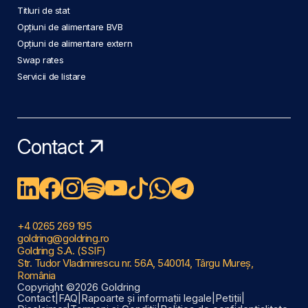
Titluri de stat
Opțiuni de alimentare BVB
Opțiuni de alimentare extern
Swap rates
Servicii de listare
Contact
+4 0265 269 195
goldring@goldring.ro
Goldring S.A. (SSIF)
Str. Tudor Vladimirescu nr. 56A, 540014, Târgu Mureș,
România
Copyright ©2026 Goldring
Contact
|
FAQ
|
Rapoarte și informații legale
|
Petiții
|