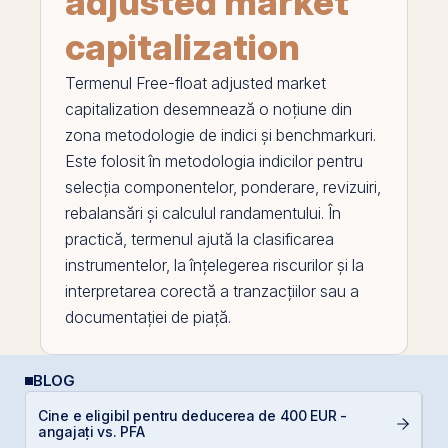
adjusted market
capitalization
Termenul
Free-float adjusted market
capitalization
desemnează o noțiune din
zona metodologie de indici și benchmarkuri.
Este folosit în metodologia indicilor pentru
selecția componentelor, ponderare, revizuiri,
rebalansări și calculul randamentului. În
practică, termenul ajută la clasificarea
instrumentelor, la înțelegerea riscurilor și la
interpretarea corectă a tranzacțiilor sau a
documentației de piață.
BLOG
Cine e eligibil pentru deducerea de 400 EUR -
Ș
angajați vs. PFA
B