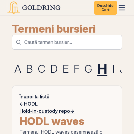
Deschide
Cont
Termeni bursieri
H
A
B
C
D
E
F
G
I
J
Înapoi la listă
←
HODL
Hold-in-custody repo
→
HODL waves
Termenul
HODL waves
desemnează o