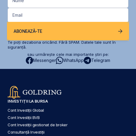
Nume
Email
ABONEAZĂ-TE
Te poți dezabona oricând. Fără SPAM. Datele tale sunt în
siguranță.
sau urmărește cele mai importante știri pe:
Messenger
WhatsApp
Telegram
INVESTIȚII LA BURSA
Cont Investiții Global
Cont Investiții BVB
Cont Investiții gestionat de broker
Consultanță Investiții