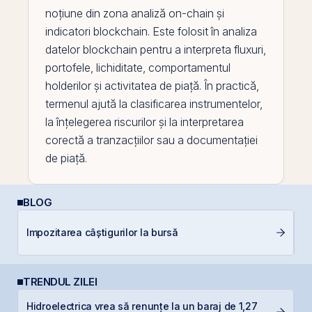
noțiune din zona analiză on-
chain
și
indicatori
blockchain
. Este folosit în analiza
datelor blockchain pentru a interpreta fluxuri,
portofele, lichiditate, comportamentul
holderilor și activitatea de piață. În practică,
termenul ajută la clasificarea instrumentelor,
la înțelegerea riscurilor și la interpretarea
corectă a tranzacțiilor sau a documentației
de piață.
BLOG
Ș
Impozitarea câștigurilor la bursă
B
TRENDUL ZILEI
Hidroelectrica vrea să renunțe la un baraj de 1,27
G