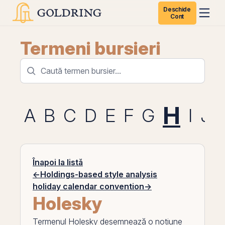
Deschide
Cont
Termeni bursieri
H
A
B
C
D
E
F
G
I
J
Înapoi la listă
←
Holdings-based style analysis
holiday calendar convention
→
Holesky
Termenul
Holesky
desemnează o noțiune