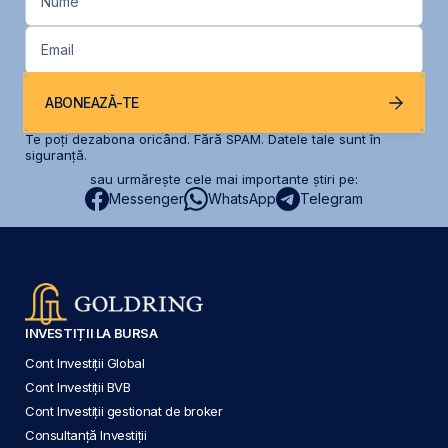
Nume
Email
ABONEAZĂ-TE
Te poți dezabona oricând. Fără SPAM. Datele tale sunt în
siguranță.
sau urmărește cele mai importante știri pe:
Messenger
WhatsApp
Telegram
INVESTIȚII LA BURSA
Cont Investiții Global
Cont Investiții BVB
Cont Investiții gestionat de broker
Consultanță Investiții