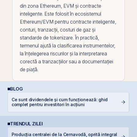
din zona
Ethereum
,
EVM
și contracte
inteligente. Este folosit în ecosistemul
Ethereum/EVM pentru contracte inteligente,
conturi, tranzacții, costuri de gaz și
standarde de tokenizare. În practică,
termenul ajută la clasificarea instrumentelor,
la înțelegerea riscurilor și la interpretarea
corectă a tranzacțiilor sau a documentației
de piață.
BLOG
Ce sunt dividendele și cum funcționează: ghid
Ș
complet pentru investitori în acțiuni
B
TRENDUL ZILEI
Producția centralei de la Cernavodă, oprită integral
H