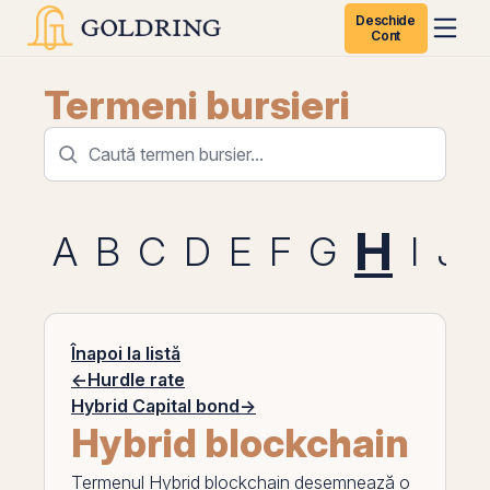
Deschide
Cont
Termeni bursieri
H
A
B
C
D
E
F
G
I
J
Înapoi la listă
←
Hurdle rate
Hybrid Capital bond
→
Hybrid blockchain
Termenul
Hybrid blockchain
desemnează o