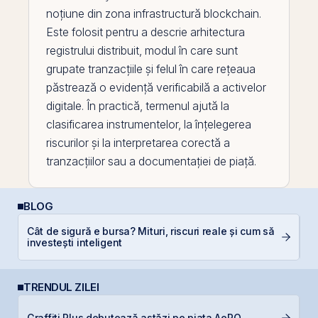
noțiune din zona infrastructură
blockchain
.
Este folosit pentru a descrie arhitectura
registrului distribuit, modul în care sunt
grupate tranzacțiile și felul în care rețeaua
păstrează o evidență verificabilă a activelor
digitale. În practică, termenul ajută la
clasificarea instrumentelor, la înțelegerea
riscurilor și la interpretarea corectă a
tranzacțiilor sau a documentației de piață.
BLOG
P
Cât de sigură e bursa? Mituri, riscuri reale și cum să
a
investești inteligent
c
TRENDUL ZILEI
T
Graffiti Plus debutează astăzi pe piața AeRO