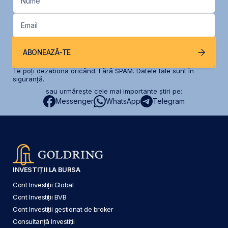
Nume
Email
ABONEAZĂ-TE
Te poți dezabona oricând. Fără SPAM. Datele tale sunt în
siguranță.
sau urmărește cele mai importante știri pe:
Messenger
WhatsApp
Telegram
INVESTIȚII LA BURSA
Cont Investiții Global
Cont Investiții BVB
Cont Investiții gestionat de broker
Consultanță Investiții