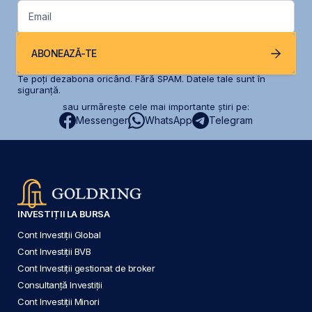
Email
ABONEAZĂ-TE
Te poți dezabona oricând. Fără SPAM. Datele tale sunt în
siguranță.
sau urmărește cele mai importante știri pe:
Messenger
WhatsApp
Telegram
INVESTIȚII LA BURSA
Cont Investiții Global
Cont Investiții BVB
Cont Investiții gestionat de broker
Consultanță Investiții
Cont Investiții Minori