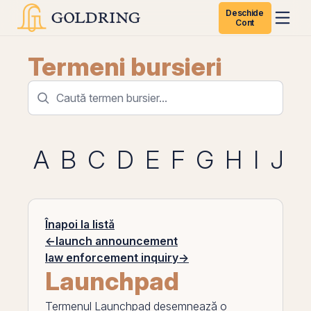
Deschide
Cont
Termeni bursieri
A
B
C
D
E
F
G
H
I
J
K
Înapoi la listă
←
launch announcement
law enforcement inquiry
→
Launchpad
Termenul
Launchpad
desemnează o