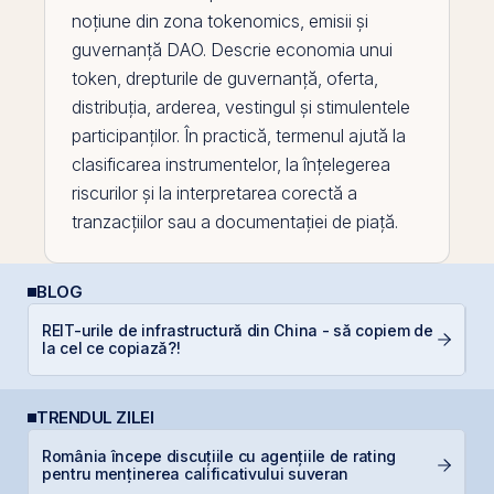
noțiune din zona
tokenomics
, emisii și
guvernanță DAO. Descrie economia unui
token
, drepturile de guvernanță, oferta,
distribuția, arderea, vestingul și stimulentele
participanților. În practică, termenul ajută la
clasificarea instrumentelor, la înțelegerea
riscurilor și la interpretarea corectă a
tranzacțiilor sau a documentației de piață.
BLOG
REIT-urile de infrastructură din China - să copiem de
RE
la cel ce copiază?!
TRENDUL ZILEI
România începe discuțiile cu agențiile de rating
S
pentru menținerea calificativului suveran
g