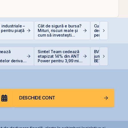
 industriale –
Cât de sigură e bursa?
Cum funcționeaz
 pentru piață
Mituri, riscuri reale și
deducerea fiscal
cum să investești
pentru investiții l
inteligent
bursă
mează
Simtel Team cedează
BVB încheie prim
etapizat 14% din ANT
jumătate din 202
telor derivate
Power pentru 3,99 mil.
BET +33% și
rapartea
lei și își reduce
capitalizare reco
la final de
participația la 37%
începutul lui
DESCHIDE CONT