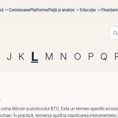
rsă
Comisioane
Platforme
Piață și analize
Educație
Finanțare
L
J
K
M
N
O
P
Q
e
n zona
Bitcoin
și protocolul
BTC
. Este un termen specific ecosi
kchain
. În practică, termenul ajută la clasificarea instrumentelor,