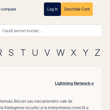
 companii
Log In
Deschide Cont
R
S
T
U
V
W
X
Y
Z
Lightning Network
→
stemului Bitcoin sau mecanismelor sale de
 la înțelegerea riscurilor și la interpretarea corectă a