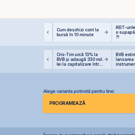
ontakt accelerează
REIT-urile
Cum deschizi cont la
regătirea pentru IPO
o supapă
bursă în 10 minute
i listarea pe piața
?!
eRO a BVB
ittnet lansează oferta
Cris-Tim urcă 13% la
BVB esti
ublică pentru
BVB și adaugă 330 mil.
lansarea
bligațiunile BNET31E
lei la capitalizare într-o
instrumen
singură zi
prin Cont
Centrală 
2026 sau 
2027
Alege varianta potrivită pentru tine:
PROGRAMEAZĂ