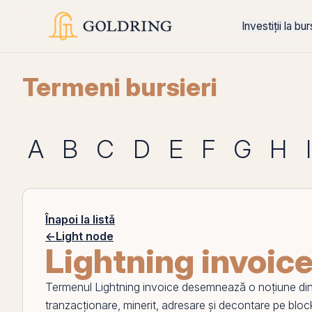
Investiții la bu
Termeni bursieri
A
B
C
D
E
F
G
H
I
Înapoi la listă
←
Light node
Lightning invoic
Termenul
Lightning invoice
desemnează o noțiune di
tranzacționare, minerit, adresare și decontare
pe
bloc