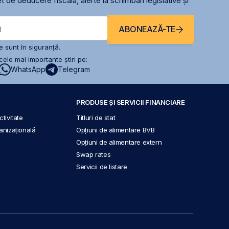
t de deducere fiscală, alerte la schimbari legislative și
ABONEAZĂ-TE
l
 sunt în siguranță.
ele mai importante știri pe:
WhatsApp
Telegram
PRODUSE ȘI SERVICII FINANCIARE
tivitate
Titluri de stat
anizațională
Opțiuni de alimentare BVB
Opțiuni de alimentare extern
Swap rates
Servicii de listare