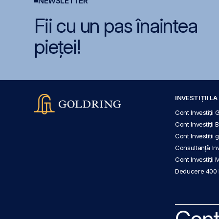
NEWSLETTER
Fii cu un pas înaintea
pieței!
INVESTIȚII L
Cont Investiții 
Cont Investiții 
Cont Investiții
Consultanță Inve
Cont Investiții 
Deducere 400
Cont