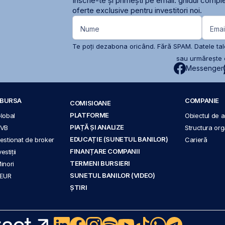
Înscrie-te și primești pe email: ghidul comple
oferte exclusive pentru investitori noi.
Nume
Emai
Te poți dezabona oricând. Fără SPAM. Datele tale
sau urmărește c
Messenger
A BURSA
COMPANIE
COMISIOANE
PLATFORME
Global
Obiectul de ac
PIAȚĂ ȘI ANALIZE
BVB
Structura org
EDUCAȚIE (SUNETUL BANILOR)
 gestionat de broker
Carieră
FINANȚARE COMPANII
stiții
TERMENI BURSIERI
Minori
SUNETUL BANILOR (VIDEO)
 EUR
ȘTIRI
act