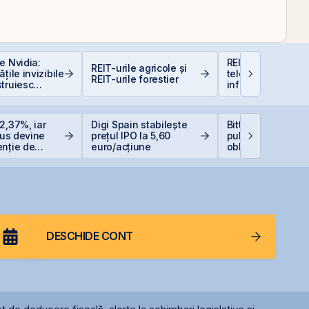
e Nvidia:
REIT-urile de
REIT-urile agricole și
țile invizibile
telecomunicații - 
REIT-urile forestier
truiesc
infrastructurii dig
2,37%, iar
Digi Spain stabilește
Bittnet lansează 
Plus devine
prețul IPO la 5,60
publică pentru
enție de
euro/acțiune
obligațiunile BNE
e listată la
DESCHIDE CONT