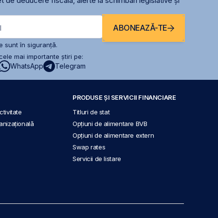
t de deducere fiscală, alerte la schimbari legislative și
ABONEAZĂ-TE
l
 sunt în siguranță.
ele mai importante știri pe:
WhatsApp
Telegram
PRODUSE ȘI SERVICII FINANCIARE
tivitate
Titluri de stat
anizațională
Opțiuni de alimentare BVB
Opțiuni de alimentare extern
Swap rates
Servicii de listare