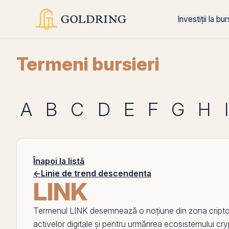
Investiții la bu
Termeni bursieri
A
B
C
D
E
F
G
H
I
Înapoi la listă
←
Linie de trend descendenta
LINK
Termenul
LINK
desemnează o noțiune din zona criptoac
activelor digitale și pentru urmărirea ecosistemului cryp