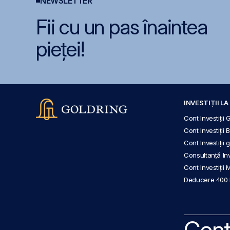
NEWSLETTER
Fii cu un pas înaintea
pieței!
INVESTIȚII L
Cont Investiții 
Cont Investiții 
Cont Investiții
Consultanță Inve
Cont Investiții 
Deducere 400
Cont