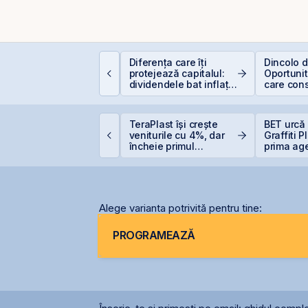
ât de sigură e bursa?
Diferența care îți
Dincolo d
ituri, riscuri reale și
protejează capitalul:
Oportunită
um să investești
dividendele bat inflația
care cons
nteligent
(+5% vs. −6%)
viitorul AI
ne United Properties
TeraPlast își crește
BET urcă 
bține o hotărâre
veniturile cu 4%, dar
Graffiti 
efinitivă favorabilă
încheie primul
prima ag
entru One Peninsula
semestru cu o pierdere
comunicar
de 4 milioane de lei
BVB
Alege varianta potrivită pentru tine:
PROGRAMEAZĂ