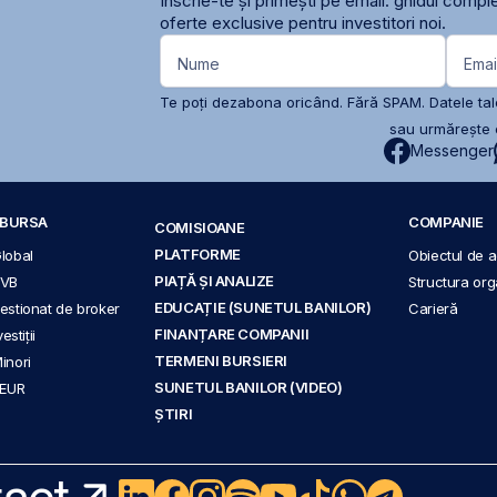
Înscrie-te și primești pe email: ghidul comple
oferte exclusive pentru investitori noi.
Nume
Emai
Te poți dezabona oricând. Fără SPAM. Datele tale
sau urmărește c
Messenger
A BURSA
COMPANIE
COMISIOANE
PLATFORME
Global
Obiectul de ac
PIAȚĂ ȘI ANALIZE
BVB
Structura org
EDUCAȚIE (SUNETUL BANILOR)
 gestionat de broker
Carieră
FINANȚARE COMPANII
stiții
TERMENI BURSIERI
Minori
SUNETUL BANILOR (VIDEO)
 EUR
ȘTIRI
act