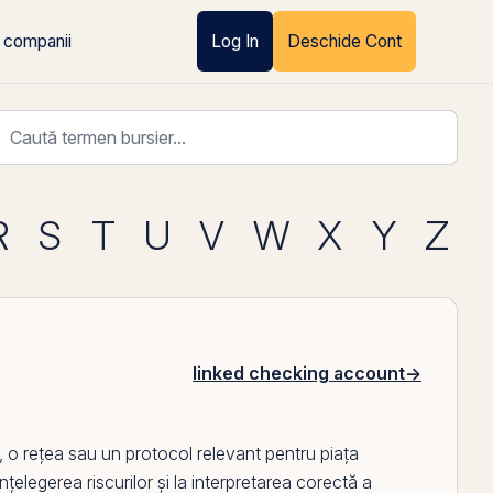
 companii
Log In
Deschide Cont
R
S
T
U
V
W
X
Y
Z
linked checking account
→
 o rețea sau un protocol relevant pentru piața
nțelegerea riscurilor și la interpretarea corectă a