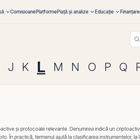
rsă
Comisioane
Platforme
Piață și analize
Educație
Finanțare
L
J
K
M
N
O
P
Q
tive și protocoale relevante. Denumirea indică un criptoactiv,
to. În practică, termenul ajută la clasificarea instrumentelor, la î