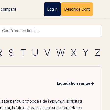
 companii
Log In
Deschide Cont
R
S
T
U
V
W
X
Y
Z
Liquidation range
→
izate pentru protocoale de împrumut, lichiditate,
telor, la înțelegerea riscurilor și la interpretarea