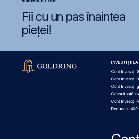
NEWSLETTER
Fii cu un pas înaintea
pieței!
INVESTIȚII L
Cont Investiții 
Cont Investiții 
Cont Investiții
Consultanță Inve
Cont Investiții 
Deducere 400
Cont