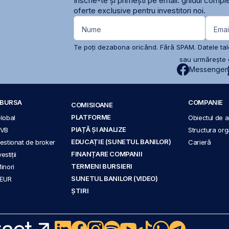
Înscrie-te și primești pe email: ghidul comple
oferte exclusive pentru investitori noi.
Nume
Emai
Te poți dezabona oricând. Fără SPAM. Datele tale
sau urmărește c
Messenger
A BURSA
COMPANIE
COMISIOANE
PLATFORME
Global
Obiectul de ac
PIAȚĂ ȘI ANALIZE
BVB
Structura org
EDUCAȚIE (SUNETUL BANILOR)
 gestionat de broker
Carieră
FINANȚARE COMPANII
stiții
TERMENI BURSIERI
Minori
SUNETUL BANILOR (VIDEO)
 EUR
ȘTIRI
act