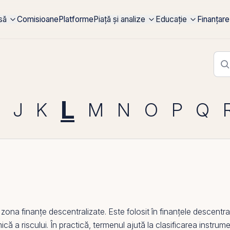
rsă
Comisioane
Platforme
Piață și analize
Educație
Finanțare
L
J
K
M
N
O
P
Q
na finanțe descentralizate. Este folosit în finanțele descentral
că a riscului. În practică, termenul ajută la clasificarea instrumen