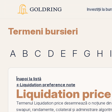
Investiții la bu
Termeni bursieri
A
B
C
D
E
F
G
H
I
Înapoi la listă
←
Liquidation preference note
Liquidation price
Termenul
Liquidation price
desemnează o noțiune din zo
swapuri, randamente,
colateral
și administrare algoritmi