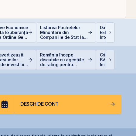
ive Economice
Listarea Pachetelor
Data Center REIT
 la Exuberanța
Minoritare din
REIT-ul în era
ua Ordine Geo-
Companiile de Stat la
Inteligenței Artific
că
BVB – Soluție pentru
Deficitul Bugetar?
avertizează
România începe
Cris-Tim urcă 13%
esiunilor
discuțiile cu agențiile
BVB și adaugă 33
de investițiile
de rating pentru
lei la capitalizare
AI
menținerea
singură zi
calificativului suveran
DESCHIDE CONT