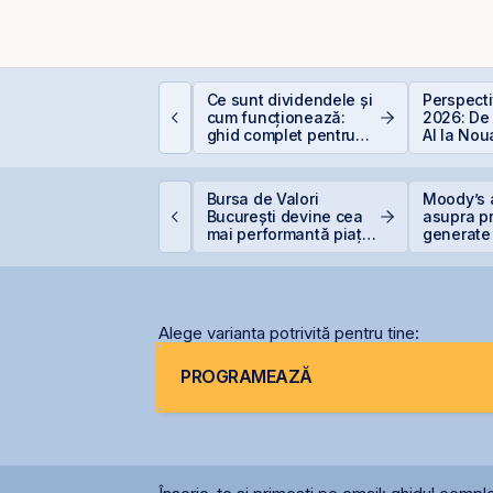
incolo de Nvidia:
Ce sunt dividendele și
Perspect
portunitățile invizibile
cum funcționează:
2026: De
are construiesc
ghid complet pentru
AI la No
iitorul AI
investitori în acțiuni
Economi
VB încheie prima
Bursa de Valori
Moody’s 
umătate din 2026 cu
București devine cea
asupra pr
ET +33% și
mai performantă piață
generate 
apitalizare record
din lume
record în 
Alege varianta potrivită pentru tine:
PROGRAMEAZĂ