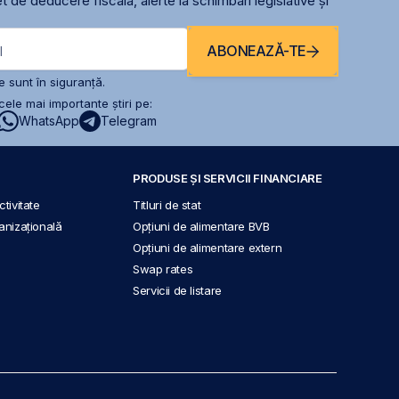
t de deducere fiscală, alerte la schimbari legislative și
ABONEAZĂ-TE
l
 sunt în siguranță.
ele mai importante știri pe:
WhatsApp
Telegram
PRODUSE ȘI SERVICII FINANCIARE
tivitate
Titluri de stat
anizațională
Opțiuni de alimentare BVB
Opțiuni de alimentare extern
Swap rates
Servicii de listare