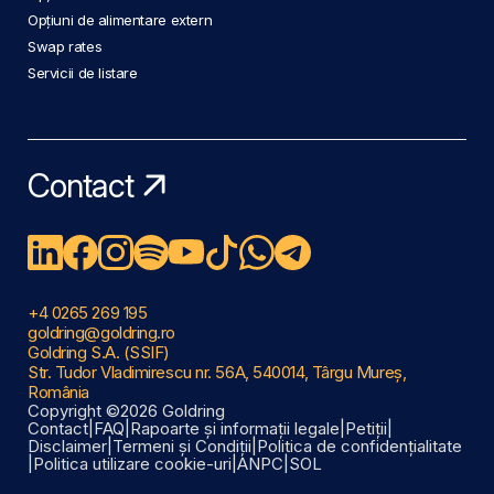
Opțiuni de alimentare extern
Swap rates
Servicii de listare
Contact
+4 0265 269 195
goldring@goldring.ro
Goldring S.A. (SSIF)
Str. Tudor Vladimirescu nr. 56A, 540014, Târgu Mureș,
România
Copyright ©2026 Goldring
Contact
|
FAQ
|
Rapoarte și informații legale
|
Petiții
|
Disclaimer
|
Termeni și Condiții
|
Politica de confidențialitate
|
Politica utilizare cookie-uri
|
ANPC
|
SOL