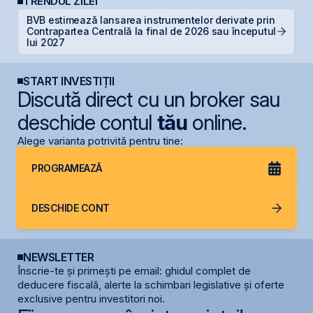
TRENDUL ZILEI
BVB estimează lansarea instrumentelor derivate prin
S
Contrapartea Centrală la final de 2026 sau începutul
de
lui 2027
START INVESTIȚII
Discută direct cu un broker sau
deschide contul
tău
online.
Alege varianta potrivită pentru tine:
PROGRAMEAZĂ
DESCHIDE CONT
NEWSLETTER
Înscrie-te și primești pe email: ghidul complet de
deducere fiscală, alerte la schimbari legislative și oferte
exclusive pentru investitori noi.