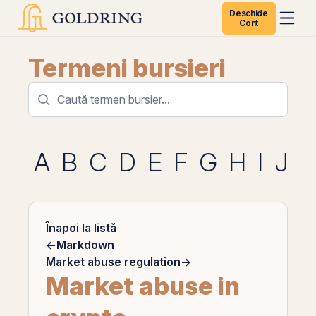
Deschide
Cont
Termeni bursieri
A
B
C
D
E
F
G
H
I
J
K
Înapoi la listă
←
Markdown
Market abuse regulation
→
Market abuse in