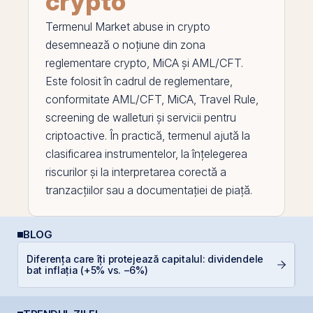
crypto
Termenul
Market abuse in crypto
desemnează o noțiune din zona
reglementare crypto,
MiCA
și AML/CFT.
Este folosit în cadrul de reglementare,
conformitate AML/CFT, MiCA,
Travel Rule
,
screening de walleturi și servicii pentru
criptoactive. În practică, termenul ajută la
clasificarea instrumentelor, la înțelegerea
riscurilor și la interpretarea corectă a
tranzacțiilor sau a documentației de piață.
BLOG
R
Diferența care îți protejează capitalul: dividendele
d
bat inflația (+5% vs. −6%)
p