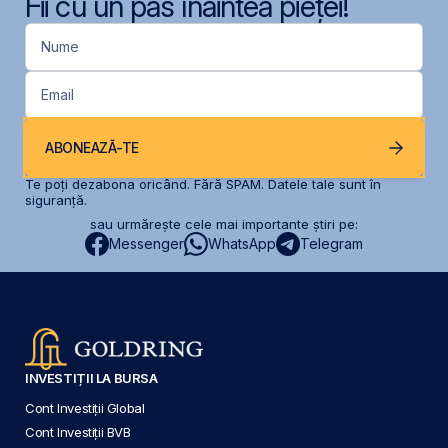
Fii cu un pas înaintea pieței!
Nume
Email
ABONEAZĂ-TE
Te poți dezabona oricând. Fără SPAM. Datele tale sunt în
siguranță.
sau urmărește cele mai importante știri pe:
Messenger
WhatsApp
Telegram
INVESTIȚII LA BURSA
Cont Investiții Global
Cont Investiții BVB