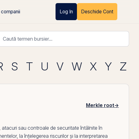
 companii
Log In
Deschide Cont
R
S
T
U
V
W
X
Y
Z
Merkle root
→
 atacuri sau controale de securitate întâlnite în
ntelor, la înțelegerea riscurilor și la interpretarea