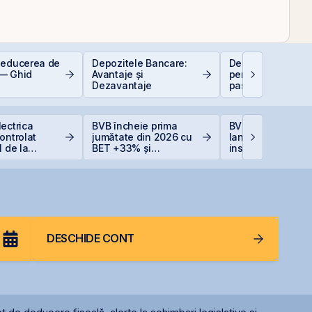
deducerea de
Depozitele Bancare:
Deducere 400 EU
— Ghid
Avantaje și
pentru PFA - pas 
Dezavantaje
pas
ectrica
BVB încheie prima
BVB estimează
ontrolat
jumătate din 2026 cu
lansarea
1 de la
BET +33% și
instrumentelor de
ă din cauza
capitalizare record
prin Contrapartea
 Dunării
Centrală la final 
2026 sau începutu
2027
DESCHIDE CONT