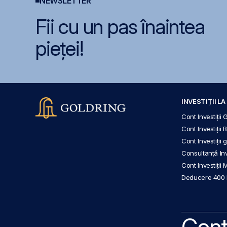
NEWSLETTER
Fii cu un pas înaintea
pieței!
INVESTIȚII L
Cont Investiții 
Cont Investiții 
Cont Investiții
Consultanță Inve
Cont Investiții 
Deducere 400
Cont