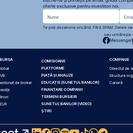
Înscrie-te și primești pe email: ghidul comple
oferte exclusive pentru investitori noi.
Nume
Emai
Te poți dezabona oricând. Fără SPAM. Datele tale
sau urmărește c
Messenger
A BURSA
COMPANIE
COMISIOANE
PLATFORME
Global
Obiectul de ac
PIAȚĂ ȘI ANALIZE
BVB
Structura org
EDUCAȚIE (SUNETUL BANILOR)
 gestionat de broker
Carieră
FINANȚARE COMPANII
stiții
TERMENI BURSIERI
Minori
SUNETUL BANILOR (VIDEO)
 EUR
ȘTIRI
act