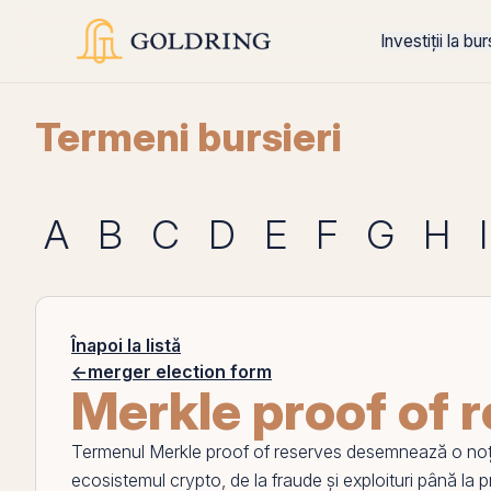
Investiții la bu
Termeni bursieri
A
B
C
D
E
F
G
H
I
Înapoi la listă
←
merger election form
Merkle proof of 
Termenul
Merkle proof of reserves
desemnează o noțiun
ecosistemul crypto, de la fraude și exploituri până la pro