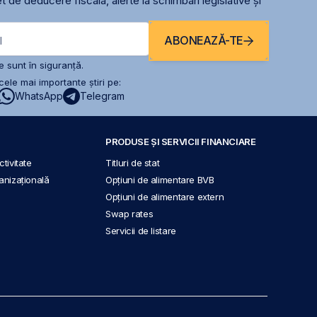
t de deducere fiscală, alerte la schimbari legislative și
ABONEAZĂ-TE
l
 sunt în siguranță.
ele mai importante știri pe:
WhatsApp
Telegram
PRODUSE ȘI SERVICII FINANCIARE
tivitate
Titluri de stat
anizațională
Opțiuni de alimentare BVB
Opțiuni de alimentare extern
Swap rates
Servicii de listare