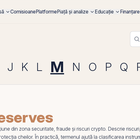
rsă
Comisioane
Platforme
Piață și analize
Educație
Finanțare
M
J
K
L
N
O
P
Q
reserves
e din zona securitate, fraude și riscuri crypto. Descrie riscuri,
tecția cheilor. În practică, termenul ajută la clasificarea instrume