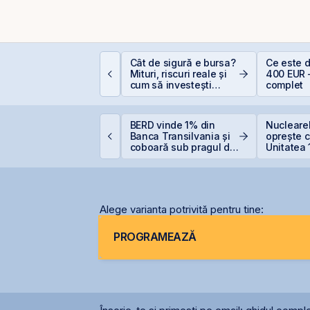
alculator deducere
Cât de sigură e bursa?
Ce este 
00 EUR — cât
Mituri, riscuri reale și
400 EUR 
conomisești
cum să investești
complet
inteligent
omânia evită
BERD vinde 1% din
Nuclearel
etrogradarea, Fitch
Banca Transilvania și
oprește c
enține ratingul
coboară sub pragul de
Unitatea 
omâniei la BBB-
5%
Cernavod
nivelului
Alege varianta potrivită pentru tine:
PROGRAMEAZĂ