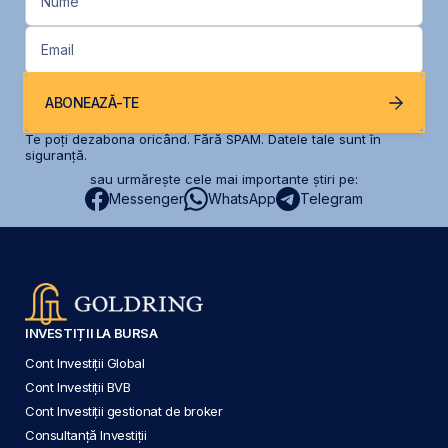
Nume
Email
ABONEAZĂ-TE
Te poți dezabona oricând. Fără SPAM. Datele tale sunt în
siguranță.
sau urmărește cele mai importante știri pe:
Messenger
WhatsApp
Telegram
INVESTIȚII LA BURSA
Cont Investiții Global
Cont Investiții BVB
Cont Investiții gestionat de broker
Consultanță Investiții