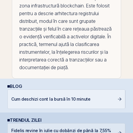
zona infrastructură
blockchain
. Este folosit
pentru a descrie arhitectura registrului
distribuit, modul în care sunt grupate
tranzacțiile și felul în care rețeaua păstrează
o evidență verificabilă a activelor digitale. În
practică, termenul ajută la clasificarea
instrumentelor, la înțelegerea riscurilor și la
interpretarea corectă a tranzacțiilor sau a
documentației de piață.
BLOG
C
Cum deschizi cont la bursă în 10 minute
p
TRENDUL ZILEI
Fidelis revine în iulie cu dobânzi de până la 7,55%
B