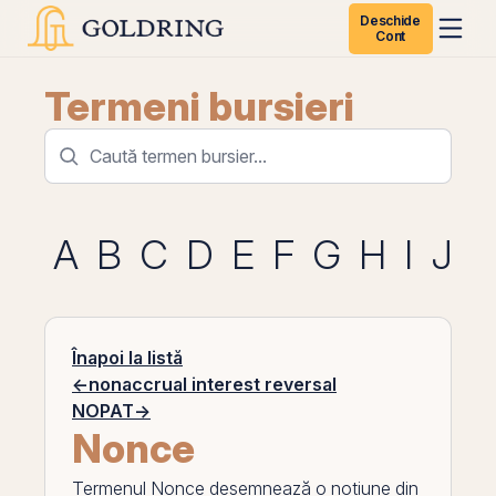
Deschide
Cont
Termeni bursieri
A
B
C
D
E
F
G
H
I
J
K
Înapoi la listă
←
nonaccrual interest reversal
NOPAT
→
Nonce
Termenul
Nonce
desemnează o noțiune din