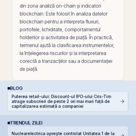
din zona analiză on-
chain
și indicatori
blockchain
. Este folosit în analiza datelor
blockchain pentru a interpreta fluxuri,
portofele, lichiditate, comportamentul
holderilor și activitatea de piață. În practică,
termenul ajută la clasificarea instrumentelor,
la înțelegerea riscurilor și la interpretarea
corectă a tranzacțiilor sau a documentației
de piață.
BLOG
Puterea retail-ului: Discount-ul IPO-ului Cris-Tim
E
atrage subscrieri de peste 2 ori mai mari față de
pe
capitalizarea estimată a companiei
TRENDUL ZILEI
Nuclearelectrica oprește controlat Unitatea 1 de la
B