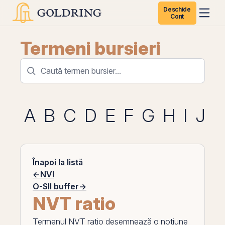
Deschide
Cont
Termeni bursieri
A
B
C
D
E
F
G
H
I
J
K
Înapoi la listă
←
NVI
O-SII buffer
→
NVT ratio
Termenul
NVT ratio
desemnează o noțiune