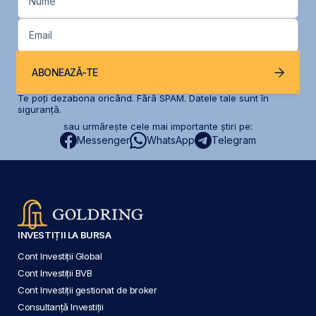
Nume
Email
ABONEAZĂ-TE
Te poți dezabona oricând. Fără SPAM. Datele tale sunt în
siguranță.
sau urmărește cele mai importante știri pe:
Messenger
WhatsApp
Telegram
INVESTIȚII LA BURSA
Cont Investiții Global
Cont Investiții BVB
Cont Investiții gestionat de broker
Consultanță Investiții