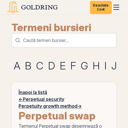
Deschide
Cont
Termeni bursieri
A
B
C
D
E
F
G
H
I
J
K
Înapoi la listă
←
Perpetual security
Perpetuity growth method
→
Perpetual swap
Termenul
Perpetual swap
desemnează o