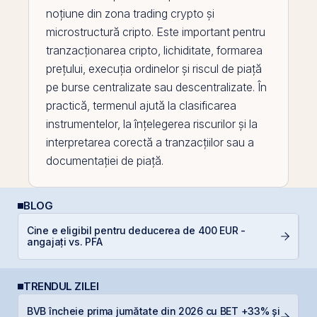
noțiune din zona trading crypto și
microstructură cripto. Este important pentru
tranzacționarea
cripto, lichiditate, formarea
prețului, execuția ordinelor și riscul de piață
pe
burse centralizate sau descentralizate. În
practică, termenul ajută la clasificarea
instrumentelor, la înțelegerea riscurilor și la
interpretarea corectă a tranzacțiilor sau a
documentației de piață.
BLOG
Cine e eligibil pentru deducerea de 400 EUR -
R
angajați vs. PFA
s
TRENDUL ZILEI
BVB încheie prima jumătate din 2026 cu BET +33% și
B