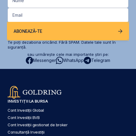
Nume
Email
ABONEAZĂ-TE
Te poți dezabona oricând. Fără SPAM. Datele tale sunt în
siguranță.
sau urmărește cele mai importante știri pe:
Messenger
WhatsApp
Telegram
INVESTIȚII LA BURSA
Cont Investiții Global
Cont Investiții BVB
Cont Investiții gestionat de broker
Consultanță Investiții