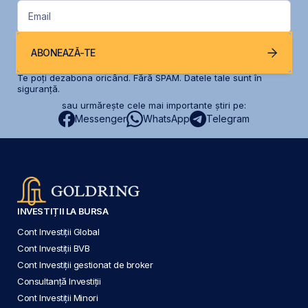
Email
ABONEAZĂ-TE
Te poți dezabona oricând. Fără SPAM. Datele tale sunt în
siguranță.
sau urmărește cele mai importante știri pe:
Messenger
WhatsApp
Telegram
INVESTIȚII LA BURSA
Cont Investiții Global
Cont Investiții BVB
Cont Investiții gestionat de broker
Consultanță Investiții
Cont Investiții Minori