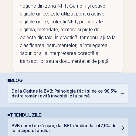
noțiune din zona
NFT
, GameFi și
active
digitale unice. Este utilizat pentru active
digitale unice, colecții NFT, proprietate
digitală, metadate, mintare și piețe de
obiecte digitale. În practică, termenul ajută la
clasificarea instrumentelor, la înțelegerea
riscurilor și la interpretarea corectă a
tranzacțiilor sau a documentației de piață.
BLOG
De la Caritas la BVB: Psihologia fricii și de ce 98,5%
L
dintre români evită investițiile la bursă
S
TRENDUL ZILEI
BVB corectează ușor, dar BET rămâne la +47,6% de
P
la începutul anului
Ir