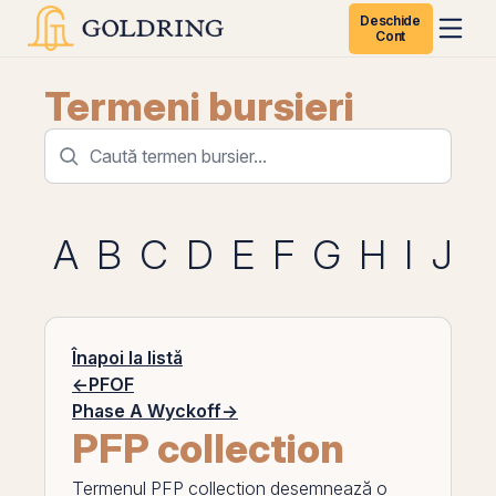
Deschide
Cont
Termeni bursieri
A
B
C
D
E
F
G
H
I
J
K
Înapoi la listă
←
PFOF
Phase A Wyckoff
→
PFP collection
Termenul
PFP collection
desemnează o