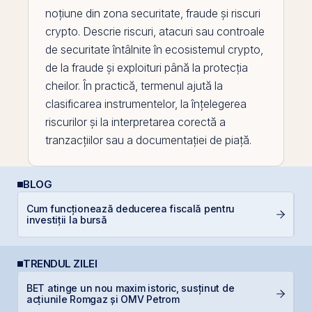
noțiune din zona securitate, fraude și riscuri
crypto. Descrie riscuri, atacuri sau controale
de securitate întâlnite în ecosistemul crypto,
de la fraude și exploituri până la protecția
cheilor. În practică, termenul ajută la
clasificarea instrumentelor, la înțelegerea
riscurilor și la interpretarea corectă a
tranzacțiilor sau a documentației de piață.
BLOG
P
Cum funcționează deducerea fiscală pentru
a
investiții la bursă
c
TRENDUL ZILEI
BET atinge un nou maxim istoric, susținut de
P
acțiunile Romgaz și OMV Petrom
d