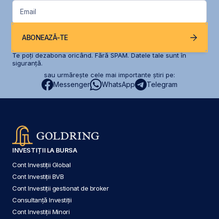
Email
ABONEAZĂ-TE
Te poți dezabona oricând. Fără SPAM. Datele tale sunt în
siguranță.
sau urmărește cele mai importante știri pe:
Messenger
WhatsApp
Telegram
INVESTIȚII LA BURSA
Cont Investiții Global
Cont Investiții BVB
Cont Investiții gestionat de broker
Consultanță Investiții
Cont Investiții Minori