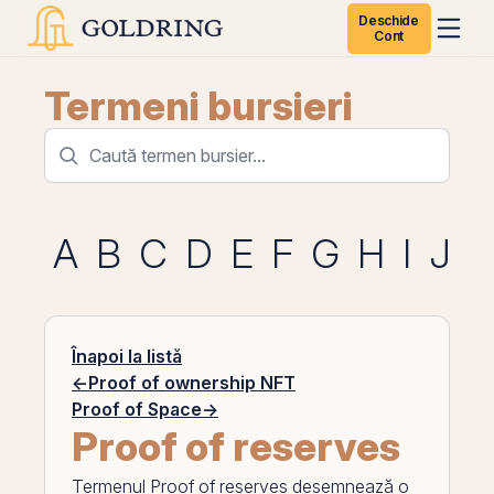
Deschide
Cont
Termeni bursieri
A
B
C
D
E
F
G
H
I
J
K
Înapoi la listă
←
Proof of ownership NFT
Proof of Space
→
Proof of reserves
Termenul
Proof of reserves
desemnează o