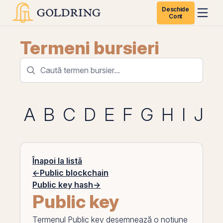
Deschide
Cont
Termeni bursieri
A
B
C
D
E
F
G
H
I
J
K
Înapoi la listă
←
Public blockchain
Public key hash
→
Public key
Termenul
Public key
desemnează o noțiune