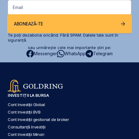
Email
ABONEAZĂ-TE
Te poți dezabona oricând. Fără SPAM. Datele tale sunt în
siguranță.
sau urmărește cele mai importante știri pe:
Messenger
WhatsApp
Telegram
INVESTIȚII LA BURSA
Cont Investiții Global
Cont Investiții BVB
Cont Investiții gestionat de broker
Consultanță Investiții
Cont Investiții Minori