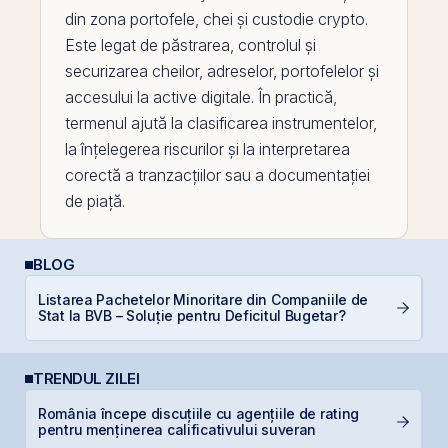
din zona portofele, chei și
custodie crypto
.
Este legat de păstrarea, controlul și
securizarea cheilor, adreselor, portofelelor și
accesului la
active
digitale. În practică,
termenul ajută la clasificarea instrumentelor,
la înțelegerea riscurilor și la interpretarea
corectă a tranzacțiilor sau a documentației
de piață.
BLOG
Listarea Pachetelor Minoritare din Companiile de
R
Stat la BVB – Soluție pentru Deficitul Bugetar?
s
TRENDUL ZILEI
România începe discuțiile cu agențiile de rating
T
pentru menținerea calificativului suveran
t