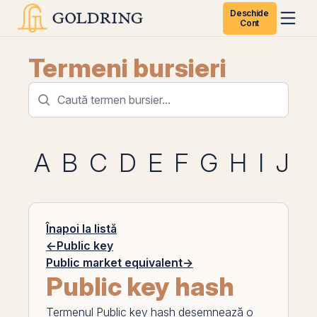
Deschide
Cont
Termeni bursieri
A
B
C
D
E
F
G
H
I
J
K
Înapoi la listă
←
Public key
Public market equivalent
→
Public key hash
Termenul
Public key hash
desemnează o