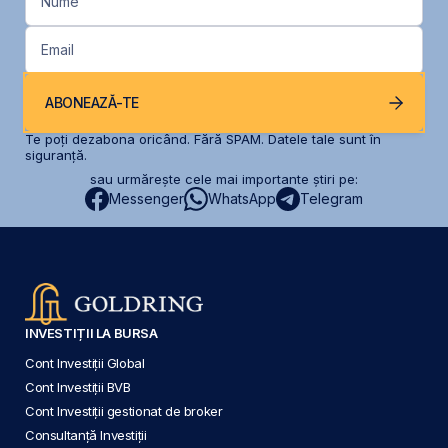
Nume
Email
ABONEAZĂ-TE
Te poți dezabona oricând. Fără SPAM. Datele tale sunt în
siguranță.
sau urmărește cele mai importante știri pe:
Messenger
WhatsApp
Telegram
INVESTIȚII LA BURSA
Cont Investiții Global
Cont Investiții BVB
Cont Investiții gestionat de broker
Consultanță Investiții