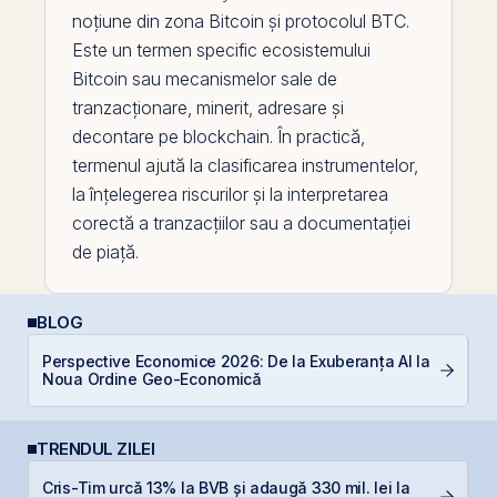
noțiune din zona
Bitcoin
și protocolul
BTC
.
Este un termen specific ecosistemului
Bitcoin sau mecanismelor sale de
tranzacționare, minerit, adresare și
decontare
pe
blockchain
. În practică,
termenul ajută la clasificarea instrumentelor,
la înțelegerea riscurilor și la interpretarea
corectă a tranzacțiilor sau a documentației
de piață.
BLOG
Perspective Economice 2026: De la Exuberanța AI la
De
Noua Ordine Geo-Economică
di
TRENDUL ZILEI
Cris-Tim urcă 13% la BVB și adaugă 330 mil. lei la
R