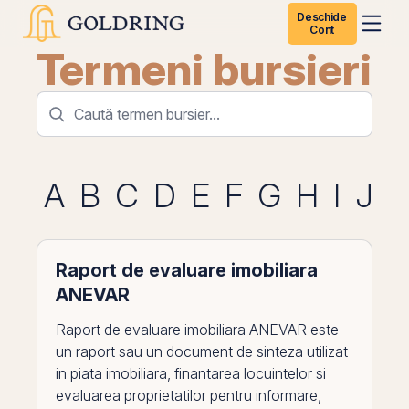
Deschide
Cont
Termeni bursieri
A
B
C
D
E
F
G
H
I
J
K
Raport de evaluare imobiliara
ANEVAR
Raport de evaluare imobiliara ANEVAR este
un raport sau un document de sinteza utilizat
in piata imobiliara, finantarea locuintelor si
evaluarea proprietatilor pentru informare,