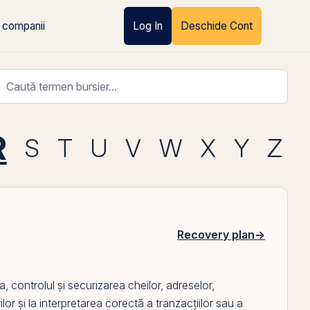
 companii
Log In
Deschide Cont
R
S
T
U
V
W
X
Y
Z
Recovery plan
→
a, controlul și securizarea cheilor, adreselor,
ilor și la interpretarea corectă a tranzacțiilor sau a