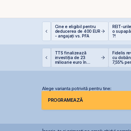
conomia României în
Cine e eligibil pentru
REIT-urile
026: Oportunități și
deducerea de 400 EUR
o supapă
iscuri pentru
- angajați vs. PFA
?!
nvestitori
omânia începe
TTS finalizează
Fidelis re
iscuțiile cu agențiile
investiția de 23
cu dobân
e rating pentru
milioane euro în
7,55% pent
enținerea
terminalul Canopus
6,20% pe
alificativului suveran
Constanța
Alege varianta potrivită pentru tine:
PROGRAMEAZĂ