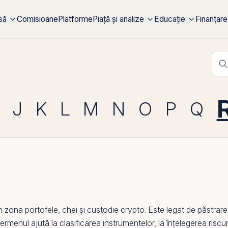
rsă
Comisioane
Platforme
Piață și analize
Educație
Finanțare
J
K
L
M
N
O
P
Q
zona portofele, chei și
custodie crypto
. Este legat de păstrare
 termenul ajută la clasificarea instrumentelor, la înțelegerea riscur