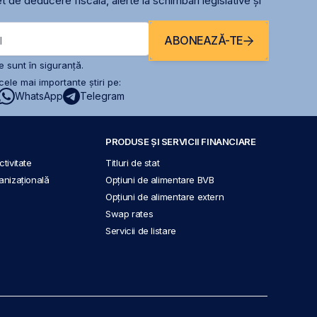
t de deducere fiscală, alerte la schimbari legislative și
ABONEAZĂ-TE
l
 sunt în siguranță.
ele mai importante știri pe:
WhatsApp
Telegram
PRODUSE ȘI SERVICII FINANCIARE
tivitate
Titluri de stat
anizațională
Opțiuni de alimentare BVB
Opțiuni de alimentare extern
Swap rates
Servicii de listare