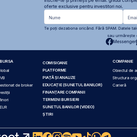
Înscrie-te și primești pe email: ghidul comple
oferte exclusive pentru investitori noi.
Nume
Emai
Te poți dezabona oricând. Fără SPAM. Datele tale
sau urmărește c
Messenger
A BURSA
COMPANIE
COMISIOANE
PLATFORME
Global
Obiectul de ac
PIAȚĂ ȘI ANALIZE
BVB
Structura org
EDUCAȚIE (SUNETUL BANILOR)
 gestionat de broker
Carieră
FINANȚARE COMPANII
stiții
TERMENI BURSIERI
Minori
SUNETUL BANILOR (VIDEO)
 EUR
ȘTIRI
act