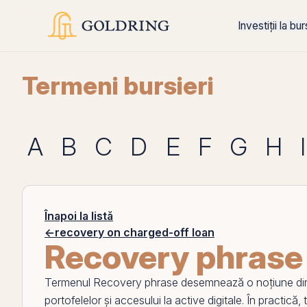
Investiții la bu
Termeni bursieri
A
B
C
D
E
F
G
H
I
Înapoi la listă
←
recovery on charged-off loan
Recovery phrase
Termenul
Recovery phrase
desemnează o noțiune din 
portofelelor și accesului la
active
digitale. În practică,