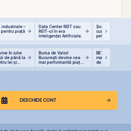
 industriale –
Data Center REIT sau
Șocurile petrolier
 pentru piață
REIT-ul în era
cum afectează pr
Inteligenței Artificiale.
petrolului Bursa 
Valori București
vine în iulie
Bursa de Valori
BET atinge un no
zi de până la
București devine cea
maxim istoric, sus
ru lei și
mai performantă piață
de acțiunile Romg
ntru euro
din lume
OMV Petrom
DESCHIDE CONT