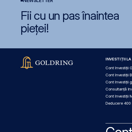
NEWSLETTER
Fii cu un pas înaintea
pieței!
INVESTIȚII L
Cont Investiții 
Cont Investiții 
Cont Investiții
Consultanță Inve
Cont Investiții 
Deducere 400
Cont