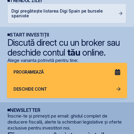
TRENDUL ZILEI
Digi pregătește listarea Digi Spain pe bursele
B
spaniole
p
START INVESTIȚII
Discută direct cu un broker sau
deschide contul
tău
online.
Alege varianta potrivită pentru tine:
PROGRAMEAZĂ
DESCHIDE CONT
NEWSLETTER
Înscrie-te și primești pe email: ghidul complet de
deducere fiscală, alerte la schimbari legislative și oferte
exclusive pentru investitori noi.