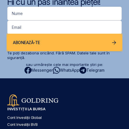
Fii cu un pas înaintea pieței!
Nume
Email
ABONEAZĂ-TE
Te poți dezabona oricând. Fără SPAM. Datele tale sunt în
siguranță.
sau urmărește cele mai importante știri pe:
Messenger
WhatsApp
Telegram
INVESTIȚII LA BURSA
Cont Investiții Global
Cont Investiții BVB