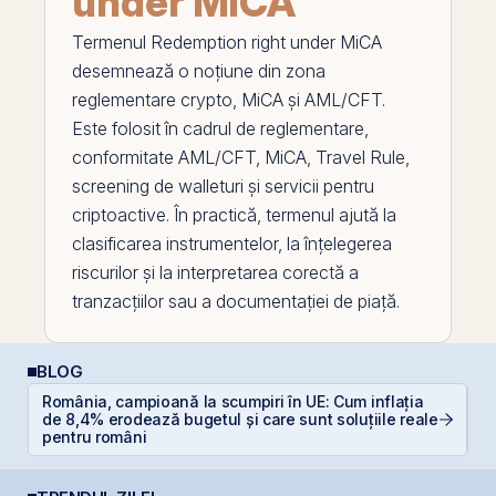
under MiCA
Termenul
Redemption right under MiCA
desemnează o noțiune din zona
reglementare crypto,
MiCA
și AML/CFT.
Este folosit în cadrul de reglementare,
conformitate AML/CFT, MiCA,
Travel Rule
,
screening de walleturi și servicii pentru
criptoactive. În practică, termenul ajută la
clasificarea instrumentelor, la înțelegerea
riscurilor și la interpretarea corectă a
tranzacțiilor sau a documentației de piață.
BLOG
România, campioană la scumpiri în UE: Cum inflația
R
de 8,4% erodează bugetul și care sunt soluțiile reale
s
pentru români