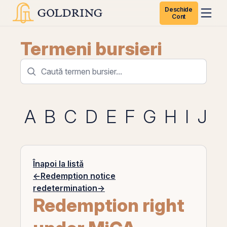
Deschide
Cont
Termeni bursieri
A
B
C
D
E
F
G
H
I
J
K
Înapoi la listă
←
Redemption notice
redetermination
→
Redemption right