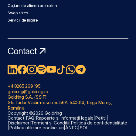
Opțiuni de alimentare extern
Swap rates
Servicii de listare
Contact
+4 0265 269 195
goldring@goldring.ro
Goldring S.A. (SSIF)
Str. Tudor Vladimirescu nr. 56A, 540014, Târgu Mureș,
România
Copyright ©2026 Goldring
Contact
|
FAQ
|
Rapoarte și informații legale
|
Petiții
|
Disclaimer
|
Termeni și Condiții
|
Politica de confidențialitate
|
Politica utilizare cookie-uri
|
ANPC
|
SOL