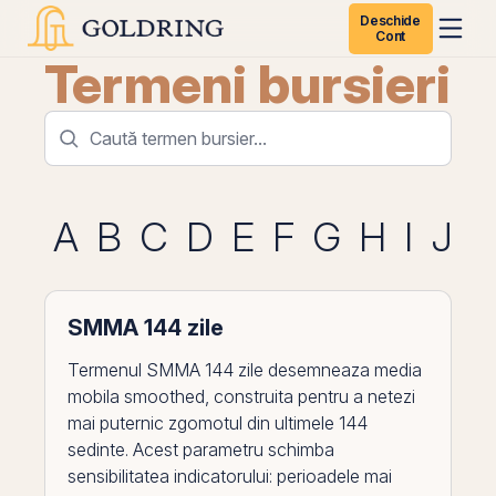
Deschide
Cont
Termeni bursieri
A
B
C
D
E
F
G
H
I
J
K
SMMA 144 zile
Termenul SMMA 144 zile desemneaza media
mobila smoothed, construita pentru a netezi
mai puternic zgomotul din ultimele 144
sedinte. Acest parametru schimba
sensibilitatea indicatorului: perioadele mai