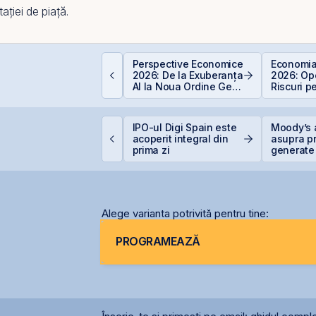
ației de piață.
EIT-urile de
Perspective Economice
Economia
elecomunicații - regii
2026: De la Exuberanța
2026: Opo
nfrastructurii digitale
AI la Noua Ordine Geo-
Riscuri p
Economică
Investitor
ockheed Martin
IPO-ul Digi Spain este
Moody’s 
xtinde cooperarea cu
acoperit integral din
asupra pr
erostar și MarcTel
prima zi
generate 
entru mentenanța
record în 
adarelor AN/TPQ-53 în
omânia
Alege varianta potrivită pentru tine:
PROGRAMEAZĂ