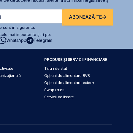
t de deducere fiscală, alerte la schimbari legislative și
ABONEAZĂ-TE
l
 sunt în siguranță.
ele mai importante știri pe:
WhatsApp
Telegram
PRODUSE ȘI SERVICII FINANCIARE
tivitate
Titluri de stat
anizațională
Opțiuni de alimentare BVB
Opțiuni de alimentare extern
Swap rates
Servicii de listare