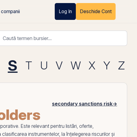
 companii
Log In
Deschide Cont
S
T
U
V
W
X
Y
Z
secondary sanctions risk
→
olders
porative
. Este relevant pentru listări, oferte,
 clasificarea instrumentelor, la înțelegerea riscurilor și