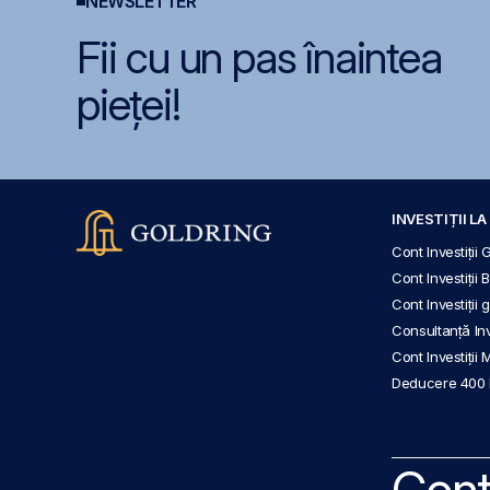
NEWSLETTER
Fii cu un pas înaintea
pieței!
INVESTIȚII L
Cont Investiții 
Cont Investiții 
Cont Investiții
Consultanță Inve
Cont Investiții 
Deducere 400
Cont