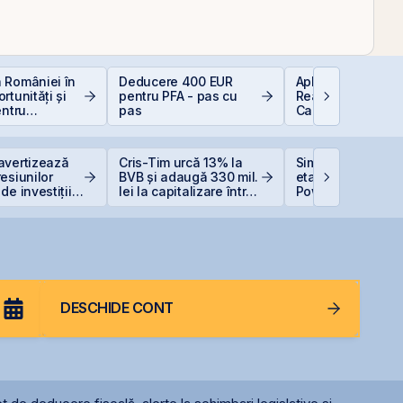
 României în
Deducere 400 EUR
Aplicații AI în Lu
rtunități și
pentru PFA - pas cu
Reală: 10 Compan
entru
pas
Care Transformă
i
Industriile
avertizează
Cris-Tim urcă 13% la
Simtel Team ced
esiunilor
BVB și adaugă 330 mil.
etapizat 14% din
de investițiile
lei la capitalizare într-o
Power pentru 3,99
AI
singură zi
lei și își reduce
participația la 3
DESCHIDE CONT