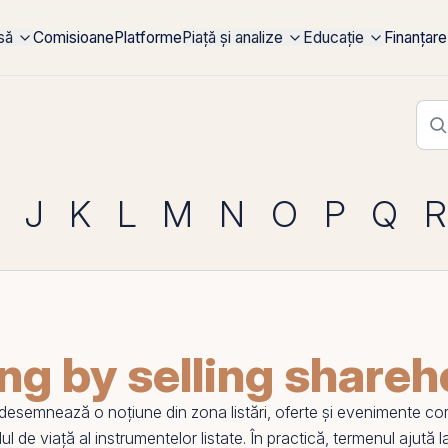
rsă
Comisioane
Platforme
Piață și analize
Educație
Finanțare
J
K
L
M
N
O
P
Q
R
ng by selling shareh
desemnează o noțiune din zona listări, oferte și
evenimente cor
l de viață al instrumentelor listate. În practică, termenul ajută la