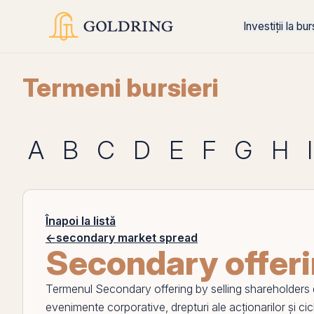
Investiții la bu
Termeni bursieri
A
B
C
D
E
F
G
H
I
Înapoi la listă
←
secondary market spread
Secondary offeri
Termenul
Secondary offering by selling shareholders
evenimente corporative, drepturi ale acționarilor și ciclu