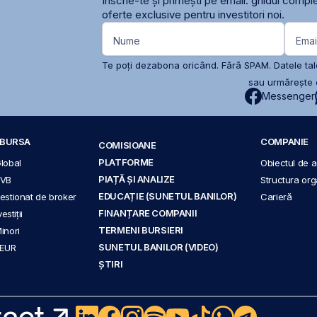
Înscrie-te și primești pe email: ghidul comple
oferte exclusive pentru investitori noi.
Nume
Emai
Te poți dezabona oricând. Fără SPAM. Datele tale
sau urmărește c
Messenger
A BURSA
COMPANIE
COMISIOANE
PLATFORME
Global
Obiectul de ac
PIAȚĂ ȘI ANALIZE
BVB
Structura org
EDUCAȚIE (SUNETUL BANILOR)
 gestionat de broker
Carieră
FINANȚARE COMPANII
stiții
TERMENI BURSIERI
Minori
SUNETUL BANILOR (VIDEO)
 EUR
ȘTIRI
act