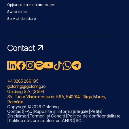
Opțiuni de alimentare extern
Swap rates
Servicii de listare
Contact
+4 0265 269 195
goldring@goldring.ro
Goldring S.A. (SSIF)
Str. Tudor Vladimirescu nr. 56A, 540014, Târgu Mureș,
România
Copyright ©2026 Goldring
Contact
|
FAQ
|
Rapoarte și informații legale
|
Petiții
|
Disclaimer
|
Termeni și Condiții
|
Politica de confidențialitate
|
Politica utilizare cookie-uri
|
ANPC
|
SOL