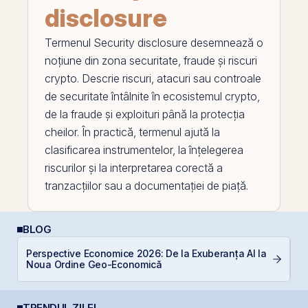
disclosure
Termenul
Security disclosure
desemnează o
noțiune din zona securitate, fraude și riscuri
crypto. Descrie riscuri, atacuri sau controale
de securitate întâlnite în ecosistemul crypto,
de la fraude și exploituri până la protecția
cheilor. În practică, termenul ajută la
clasificarea instrumentelor, la înțelegerea
riscurilor și la interpretarea corectă a
tranzacțiilor sau a documentației de piață.
BLOG
Perspective Economice 2026: De la Exuberanța AI la
C
Noua Ordine Geo-Economică
p
TRENDUL ZILEI