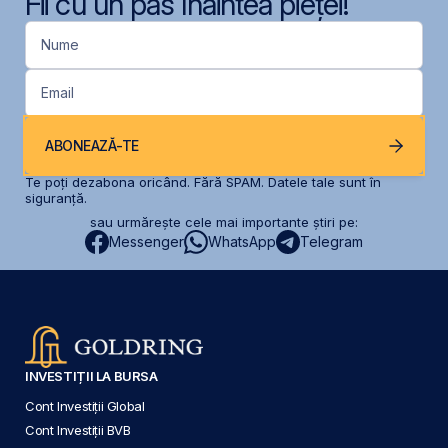
Fii cu un pas înaintea pieței!
Nume
Email
ABONEAZĂ-TE
Te poți dezabona oricând. Fără SPAM. Datele tale sunt în
siguranță.
sau urmărește cele mai importante știri pe:
Messenger
WhatsApp
Telegram
INVESTIȚII LA BURSA
Cont Investiții Global
Cont Investiții BVB