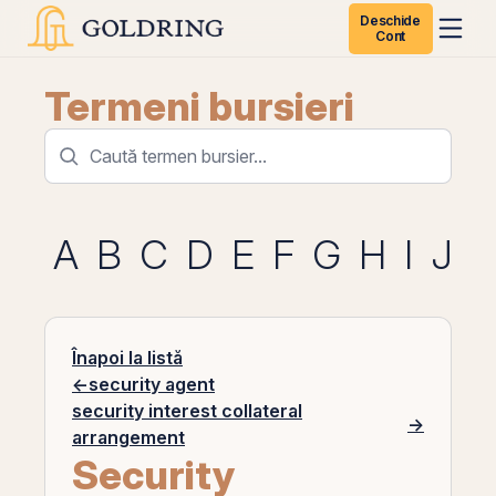
Deschide
Cont
Termeni bursieri
A
B
C
D
E
F
G
H
I
J
K
Înapoi la listă
←
security agent
security interest collateral
→
arrangement
Security