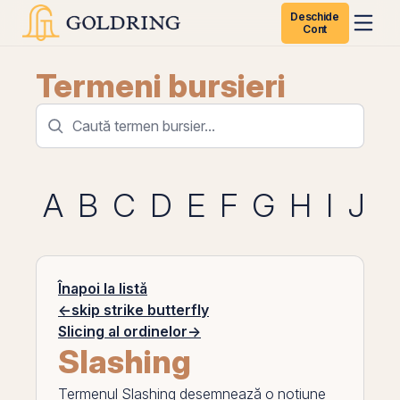
Deschide
Cont
Termeni bursieri
A
B
C
D
E
F
G
H
I
J
K
Înapoi la listă
←
skip strike butterfly
Slicing al ordinelor
→
Slashing
Termenul
Slashing
desemnează o noțiune