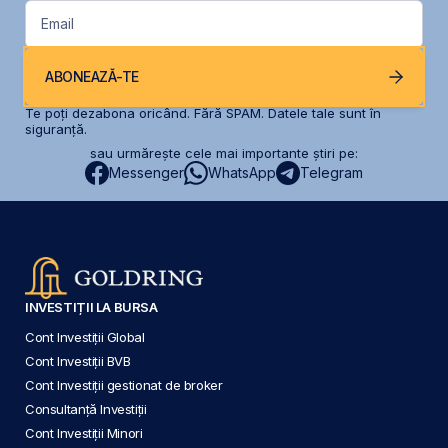
Email
ABONEAZĂ-TE
Te poți dezabona oricând. Fără SPAM. Datele tale sunt în
siguranță.
sau urmărește cele mai importante știri pe:
Messenger
WhatsApp
Telegram
INVESTIȚII LA BURSA
Cont Investiții Global
Cont Investiții BVB
Cont Investiții gestionat de broker
Consultanță Investiții
Cont Investiții Minori