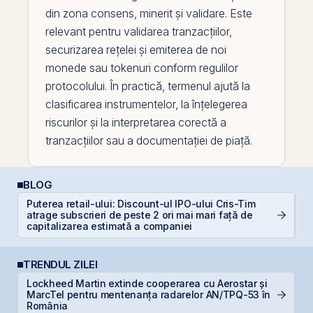
din zona consens, minerit și validare. Este
relevant pentru validarea tranzacțiilor,
securizarea rețelei și emiterea de noi
monede sau tokenuri conform regulilor
protocolului. În practică, termenul ajută la
clasificarea instrumentelor, la înțelegerea
riscurilor și la interpretarea corectă a
tranzacțiilor sau a documentației de piață.
BLOG
Puterea retail-ului: Discount-ul IPO-ului Cris-Tim
atrage subscrieri de peste 2 ori mai mari față de
C
capitalizarea estimată a companiei
TRENDUL ZILEI
Lockheed Martin extinde cooperarea cu Aerostar și
MarcTel pentru mentenanța radarelor AN/TPQ-53 în
D
România