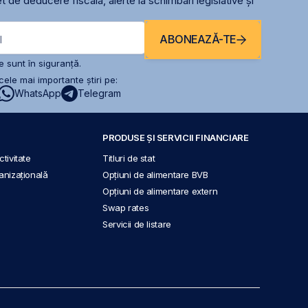
t de deducere fiscală, alerte la schimbari legislative și
ABONEAZĂ-TE
l
 sunt în siguranță.
ele mai importante știri pe:
WhatsApp
Telegram
PRODUSE ȘI SERVICII FINANCIARE
tivitate
Titluri de stat
anizațională
Opțiuni de alimentare BVB
Opțiuni de alimentare extern
Swap rates
Servicii de listare