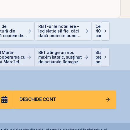
e de
REIT-urile hoteliere –
Ce este deducer
ctură din
legislație să fie, căci
400 EUR — Ghid
să copiem de
dacă proiecte bune
complet
 copiază?!
sunt și banii se găsesc
 Martin
BET atinge un nou
Statul român
cooperarea cu
maxim istoric, susținut
pregătește finan
și MarcTel
de acțiunile Romgaz și
pentru achiziția
entenanța
OMV Petrom
gazelor Neptun 
r AN/TPQ-53 în
DESCHIDE CONT