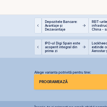
e sunt dividendele și
Depozitele Bancare:
REIT-uril
um funcționează:
Avantaje și
infrastru
hid complet pentru
Dezavantaje
China - 
nvestitori în acțiuni
la cel ce
VB estimează
IPO-ul Digi Spain este
Lockheed
ansarea
acoperit integral din
extinde 
nstrumentelor derivate
prima zi
Aerostar 
rin Contrapartea
pentru m
entrală la final de
radarelo
026 sau începutul lui
România
2027
Alege varianta potrivită pentru tine:
PROGRAMEAZĂ