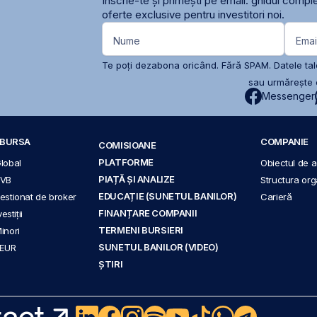
Înscrie-te și primești pe email: ghidul comple
oferte exclusive pentru investitori noi.
Nume
Emai
Te poți dezabona oricând. Fără SPAM. Datele tale
sau urmărește c
Messenger
A BURSA
COMPANIE
COMISIOANE
PLATFORME
Global
Obiectul de ac
PIAȚĂ ȘI ANALIZE
BVB
Structura org
EDUCAȚIE (SUNETUL BANILOR)
 gestionat de broker
Carieră
FINANȚARE COMPANII
stiții
TERMENI BURSIERI
Minori
SUNETUL BANILOR (VIDEO)
 EUR
ȘTIRI
act