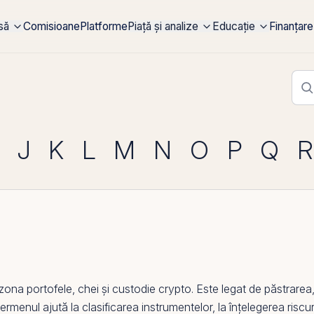
rsă
Comisioane
Platforme
Piață și analize
Educație
Finanțare
J
K
L
M
N
O
P
Q
R
ona portofele, chei și
custodie crypto
. Este legat de păstrarea,
 termenul ajută la clasificarea instrumentelor, la înțelegerea riscur