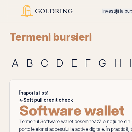
Investiții la bu
Termeni bursieri
A
B
C
D
E
F
G
H
I
Înapoi la listă
←
Soft pull credit check
Software wallet
Termenul
Software wallet
desemnează o noțiune din z
portofelelor și accesului la
active
digitale. În practică,