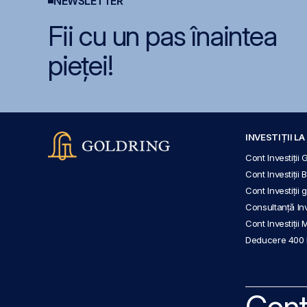
NEWSLETTER
Fii cu un pas înaintea
pieței!
INVESTIȚII L
Cont Investiții 
Cont Investiții 
Cont Investiții
Consultanță Inve
Cont Investiții 
Deducere 400
Cont