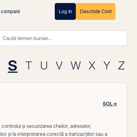
 companii
Log In
Deschide Cont
S
T
U
V
W
X
Y
Z
SOL
→
 controlul și securizarea cheilor, adreselor,
ilor și la interpretarea corectă a tranzacțiilor sau a