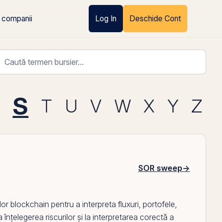
 companii
Log In
Deschide Cont
S
T
U
V
W
X
Y
Z
SOR sweep
→
elor blockchain pentru a interpreta fluxuri, portofele,
a înțelegerea riscurilor și la interpretarea corectă a