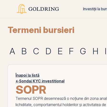
Investiții la bu
Termeni bursieri
A
B
C
D
E
F
G
H
I
Înapoi la listă
←
Sondaj KYC investitional
SOPR
Termenul
SOPR
desemnează o noțiune din zona anal
lichiditate, comportamentul holderilor și activitatea de p