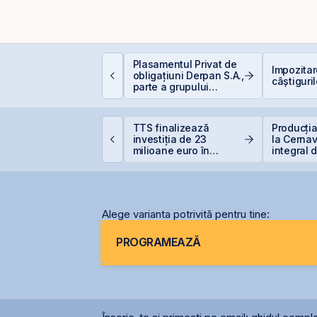
um funcționează
Plasamentul Privat de
Impozita
educerea fiscală
obligațiuni Derpan S.A.,
câștiguril
entru investiții la
parte a grupului
ursă
Golden Foods Snacks,
suplimentat și
suprasubscris
ris-Tim urcă 13% la
TTS finalizează
Producția
VB și adaugă 330 mil.
investiția de 23
la Cernav
ei la capitalizare într-o
milioane euro în
integral 
ingură zi
terminalul Canopus
secetei
Constanța
Alege varianta potrivită pentru tine:
PROGRAMEAZĂ