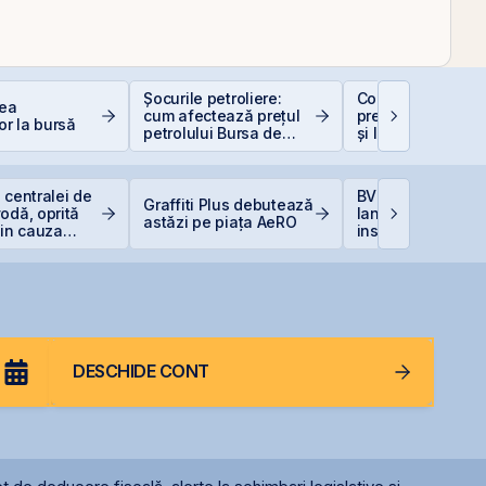
Șocurile petroliere:
Contakt accelere
rea
cum afectează prețul
pregătirea pentru
or la bursă
petrolului Bursa de
și listarea pe piaț
Valori București
AeRO a BVB
 centralei de
BVB estimează
Graffiti Plus debutează
odă, oprită
lansarea
astăzi pe piața AeRO
din cauza
instrumentelor de
prin Contrapartea
Centrală la final 
2026 sau începutu
2027
DESCHIDE CONT