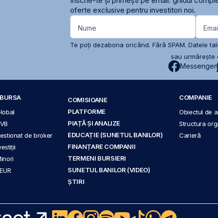
Înscrie-te și primești pe email: ghidul comple
oferte exclusive pentru investitori noi.
Nume
Emai
Te poți dezabona oricând. Fără SPAM. Datele tale
sau urmărește c
Messenger
A BURSA
COMPANIE
COMISIOANE
PLATFORME
Global
Obiectul de ac
PIAȚĂ ȘI ANALIZE
BVB
Structura org
EDUCAȚIE (SUNETUL BANILOR)
 gestionat de broker
Carieră
FINANȚARE COMPANII
stiții
TERMENI BURSIERI
Minori
SUNETUL BANILOR (VIDEO)
 EUR
ȘTIRI
act