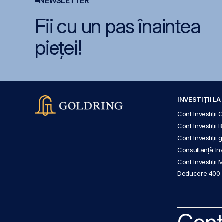
NEWSLETTER
Fii cu un pas înaintea
pieței!
INVESTIȚII L
Cont Investiții 
Cont Investiții 
Cont Investiții
Consultanță Inve
Cont Investiții 
Deducere 400
Cont