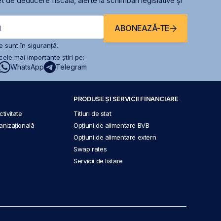
t de deducere fiscală, alerte la schimbari legislative și
ABONEAZĂ-TE
l
 sunt în siguranță.
ele mai importante știri pe:
WhatsApp
Telegram
PRODUSE ȘI SERVICII FINANCIARE
tivitate
Titluri de stat
anizațională
Opțiuni de alimentare BVB
Opțiuni de alimentare extern
Swap rates
Servicii de listare