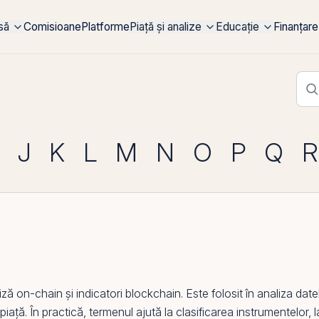
rsă
Comisioane
Platforme
Piață și analize
Educație
Finanțare
J
K
L
M
N
O
P
Q
R
iză on-
chain
și indicatori
blockchain
. Este folosit în analiza dat
iață. În practică, termenul ajută la clasificarea instrumentelor, l