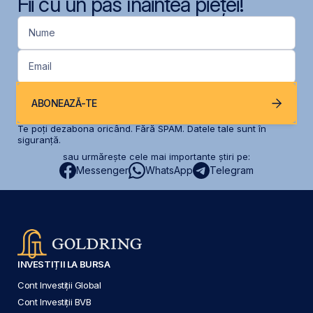
Fii cu un pas înaintea pieței!
Nume
Email
ABONEAZĂ-TE
Te poți dezabona oricând. Fără SPAM. Datele tale sunt în
siguranță.
sau urmărește cele mai importante știri pe:
Messenger
WhatsApp
Telegram
INVESTIȚII LA BURSA
Cont Investiții Global
Cont Investiții BVB