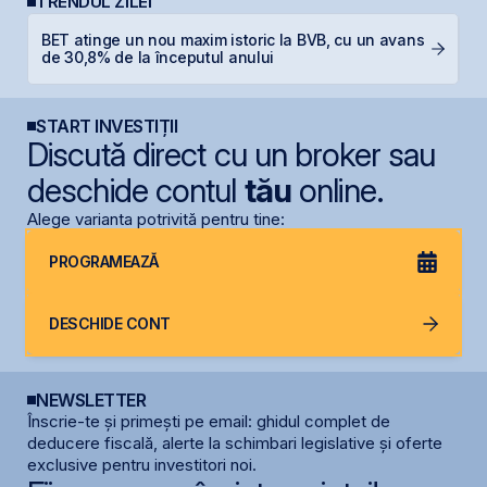
TRENDUL ZILEI
L
BET atinge un nou maxim istoric la BVB, cu un avans
M
de 30,8% de la începutul anului
R
START INVESTIȚII
Discută direct cu un broker sau
deschide contul
tău
online.
Alege varianta potrivită pentru tine:
PROGRAMEAZĂ
DESCHIDE CONT
NEWSLETTER
Înscrie-te și primești pe email: ghidul complet de
deducere fiscală, alerte la schimbari legislative și oferte
exclusive pentru investitori noi.