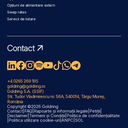
Opțiuni de alimentare extern
Swap rates
Servicii de listare
Contact
+4 0265 269 195
goldring@goldring.ro
Goldring S.A. (SSIF)
Str. Tudor Vladimirescu nr. 56A, 540014, Târgu Mureș,
România
Copyright ©2026 Goldring
Contact
|
FAQ
|
Rapoarte și informații legale
|
Petiții
|
Disclaimer
|
Termeni și Condiții
|
Politica de confidențialitate
|
Politica utilizare cookie-uri
|
ANPC
|
SOL