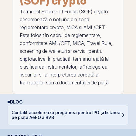
(SOF) crypto
Termenul
Source of Funds (SOF) crypto
desemnează o noțiune din zona
reglementare crypto,
MiCA
și AML/CFT.
Este folosit în cadrul de reglementare,
conformitate AML/CFT, MiCA,
Travel Rule
,
screening de walleturi și servicii pentru
criptoactive. În practică, termenul ajută la
clasificarea instrumentelor, la înțelegerea
riscurilor și la interpretarea corectă a
tranzacțiilor sau a documentației de piață.
BLOG
R
Contakt accelerează pregătirea pentru IPO și listarea
d
pe piața AeRO a BVB
p