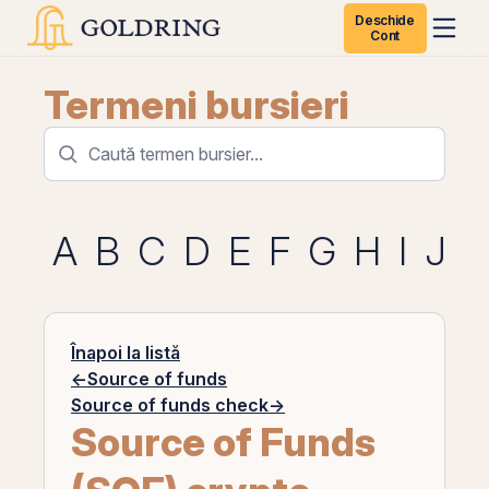
Deschide
Cont
Termeni bursieri
A
B
C
D
E
F
G
H
I
J
K
Înapoi la listă
←
Source of funds
Source of funds check
→
Source of Funds