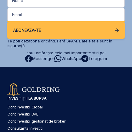
Nume
Email
ABONEAZĂ-TE
Te poți dezabona oricând. Fără SPAM. Datele tale sunt în
siguranță.
sau urmărește cele mai importante știri pe:
Messenger
WhatsApp
Telegram
INVESTIȚII LA BURSA
Cont Investiții Global
Cont Investiții BVB
Cont Investiții gestionat de broker
Consultanță Investiții