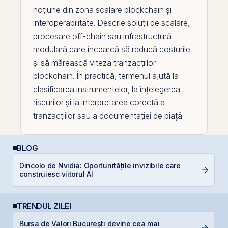
noțiune din zona scalare
blockchain
și
interoperabilitate. Descrie soluții de scalare,
procesare off-
chain
sau infrastructură
modulară care încearcă să reducă costurile
și să mărească viteza tranzacțiilor
blockchain. În practică, termenul ajută la
clasificarea instrumentelor, la înțelegerea
riscurilor și la interpretarea corectă a
tranzacțiilor sau a documentației de piață.
BLOG
Dincolo de Nvidia: Oportunitățile invizibile care
C
construiesc viitorul AI
p
TRENDUL ZILEI
Bursa de Valori București devine cea mai
C