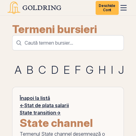
Deschide
Cont
Termeni bursieri
A
B
C
D
E
F
G
H
I
J
K
Înapoi la listă
←
Stat de plata salarii
State transition
→
State channel
Termenul
State channel
desemnează o