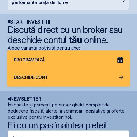
performantă piață din lume
ca
START INVESTIȚII
Discută direct cu un broker sau
deschide contul
tău
online.
Alege varianta potrivită pentru tine:
PROGRAMEAZĂ
DESCHIDE CONT
NEWSLETTER
Înscrie-te și primești pe email: ghidul complet de
deducere fiscală, alerte la schimbari legislative și oferte
exclusive pentru investitori noi.
Fii cu un pas înaintea pieței!