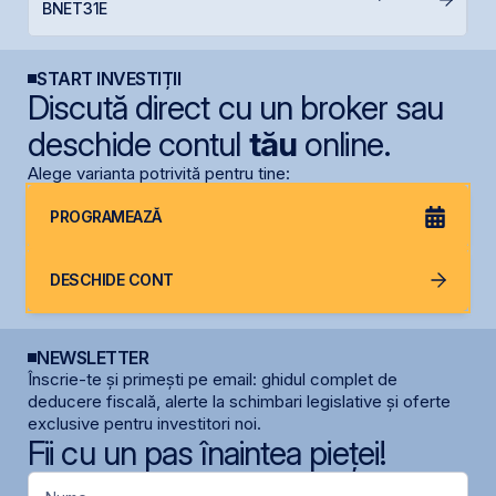
BNET31E
în
START INVESTIȚII
Discută direct cu un broker sau
deschide contul
tău
online.
Alege varianta potrivită pentru tine:
PROGRAMEAZĂ
DESCHIDE CONT
NEWSLETTER
Înscrie-te și primești pe email: ghidul complet de
deducere fiscală, alerte la schimbari legislative și oferte
exclusive pentru investitori noi.
Fii cu un pas înaintea pieței!