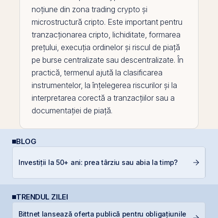
noțiune din zona trading crypto și
microstructură cripto. Este important pentru
tranzacționarea
cripto, lichiditate, formarea
prețului, execuția ordinelor și riscul de piață
pe
burse centralizate sau descentralizate. În
practică, termenul ajută la clasificarea
instrumentelor, la înțelegerea riscurilor și la
interpretarea corectă a tranzacțiilor sau a
documentației de piață.
BLOG
Investiții la 50+ ani: prea târziu sau abia la timp?
C
TRENDUL ZILEI
Bittnet lansează oferta publică pentru obligațiunile
F