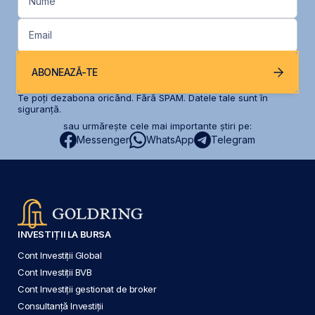
Nume
Email
ABONEAZĂ-TE
Te poți dezabona oricând. Fără SPAM. Datele tale sunt în
siguranță.
sau urmărește cele mai importante știri pe:
Messenger
WhatsApp
Telegram
INVESTIȚII LA BURSA
Cont Investiții Global
Cont Investiții BVB
Cont Investiții gestionat de broker
Consultanță Investiții