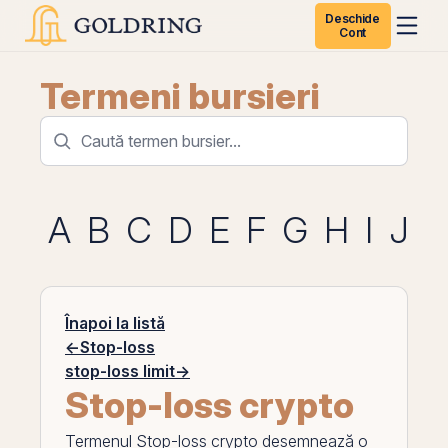
Deschide
Cont
Termeni bursieri
A
B
C
D
E
F
G
H
I
J
K
Înapoi la listă
←
Stop-loss
stop-loss limit
→
Stop-loss crypto
Termenul
Stop-loss crypto
desemnează o