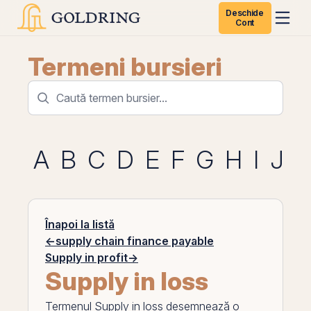
Deschide
Cont
Termeni bursieri
A
B
C
D
E
F
G
H
I
J
K
Înapoi la listă
←
supply chain finance payable
Supply in profit
→
Supply in loss
Termenul
Supply in loss
desemnează o