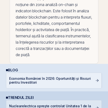
noțiune din zona analiză on-
chain
și
indicatori
blockchain
. Este folosit în analiza
datelor blockchain pentru a interpreta fluxuri,
portofele, lichiditate, comportamentul
holderilor și activitatea de piață. În practică,
termenul ajută la clasificarea instrumentelor,
la înțelegerea riscurilor și la interpretarea
corectă a tranzacțiilor sau a documentației
de piață.
BLOG
Economia României în 2026: Oportunități și Riscuri
D
pentru Investitori
Ar
TRENDUL ZILEI
B
Nuclearelectrica oprește controlat Unitatea 1 de la
C