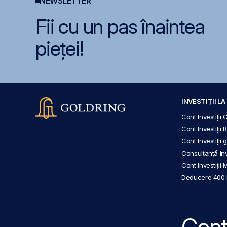
NEWSLETTER
Fii cu un pas înaintea
pieței!
INVESTIȚII L
Cont Investiții 
Cont Investiții 
Cont Investiții
Consultanță Inve
Cont Investiții 
Deducere 400
Cont