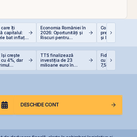
care îți
Economia României în
Contakt accelere
ă capitalul:
2026: Oportunități și
pregătirea pentru
le bat inflația
Riscuri pentru
și listarea pe piaț
 −6%)
Investitori
AeRO a BVB
 își crește
TTS finalizează
Fidelis revine în i
e cu 4%, dar
investiția de 23
cu dobânzi de pâ
rimul
milioane euro în
7,55% pentru lei ș
cu o pierdere
terminalul Canopus
6,20% pentru eur
oane de lei
Constanța
DESCHIDE CONT