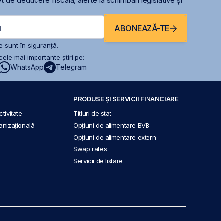
t de deducere fiscală, alerte la schimbari legislative și
ABONEAZĂ-TE
l
 sunt în siguranță.
ele mai importante știri pe:
WhatsApp
Telegram
PRODUSE ȘI SERVICII FINANCIARE
tivitate
Titluri de stat
anizațională
Opțiuni de alimentare BVB
Opțiuni de alimentare extern
Swap rates
Servicii de listare