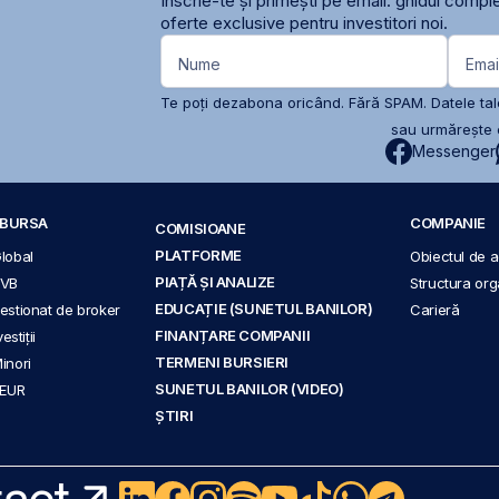
Înscrie-te și primești pe email: ghidul comple
oferte exclusive pentru investitori noi.
Nume
Emai
Te poți dezabona oricând. Fără SPAM. Datele tale
sau urmărește c
Messenger
A BURSA
COMPANIE
COMISIOANE
PLATFORME
Global
Obiectul de ac
PIAȚĂ ȘI ANALIZE
BVB
Structura org
EDUCAȚIE (SUNETUL BANILOR)
 gestionat de broker
Carieră
FINANȚARE COMPANII
stiții
TERMENI BURSIERI
Minori
SUNETUL BANILOR (VIDEO)
 EUR
ȘTIRI
act