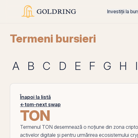
Investiții la bu
Termeni bursieri
A
B
C
D
E
F
G
H
I
Înapoi la listă
←
tom-next swap
TON
Termenul
TON
desemnează o noțiune din zona criptoac
activelor digitale și pentru urmărirea ecosistemului cryp