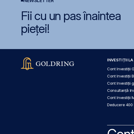
NEWSLETTER
Fii cu un pas înaintea
pieței!
INVESTIȚII L
Cont Investiții 
Cont Investiții 
Cont Investiții
Consultanță Inve
Cont Investiții 
Deducere 400
Cont