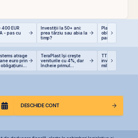
 400 EUR
Investiții la 50+ ani:
Plasamentul Priva
A - pas cu
prea târziu sau abia la
obligațiuni Derpan
timp?
parte a grupului
Golden Foods Sn
suplimentat și
suprasubscris
ystems atrage
TeraPlast își crește
TTS finalizează
oane euro prin
veniturile cu 4%, dar
investiția de 23
 obligațiuni
încheie primul
milioane euro în
semestru cu o pierdere
terminalul Canop
de 4 milioane de lei
Constanța
DESCHIDE CONT