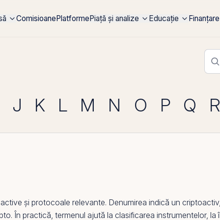
rsă
Comisioane
Platforme
Piață și analize
Educație
Finanțare
J
K
L
M
N
O
P
Q
tive și protocoale relevante. Denumirea indică un criptoactiv,
to. În practică, termenul ajută la clasificarea instrumentelor, la î