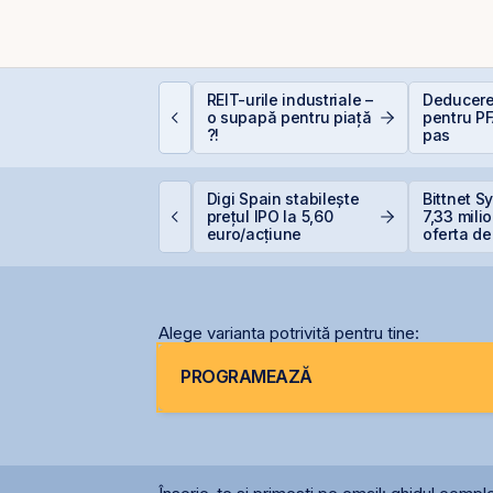
conomia României în
REIT-urile industriale –
Deducere
026: Oportunități și
o supapă pentru piață
pentru PF
iscuri pentru
?!
pas
nvestitori
VB corectează ușor,
Digi Spain stabilește
Bittnet S
ar BET rămâne la
prețul IPO la 5,60
7,33 mili
47,6% de la începutul
euro/acțiune
oferta de
nului
BNET31E
Alege varianta potrivită pentru tine:
PROGRAMEAZĂ