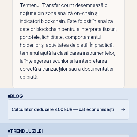
Termenul
Transfer count
desemnează o
noțiune din zona analiză on-
chain
și
indicatori
blockchain
. Este folosit în analiza
datelor blockchain pentru a interpreta fluxuri,
portofele, lichiditate, comportamentul
holderilor și activitatea de piață. În practică,
termenul ajută la clasificarea instrumentelor,
la înțelegerea riscurilor și la interpretarea
corectă a tranzacțiilor sau a documentației
de piață.
BLOG
Di
Calculator deducere 400 EUR — cât economisești
co
TRENDUL ZILEI