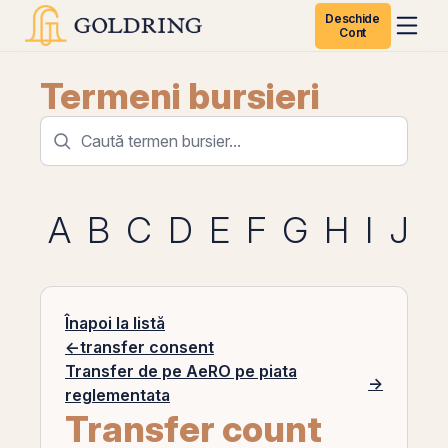
Deschide
Cont
Termeni bursieri
A
B
C
D
E
F
G
H
I
J
K
Înapoi la listă
←
transfer consent
Transfer de pe AeRO pe piata
→
reglementata
Transfer count