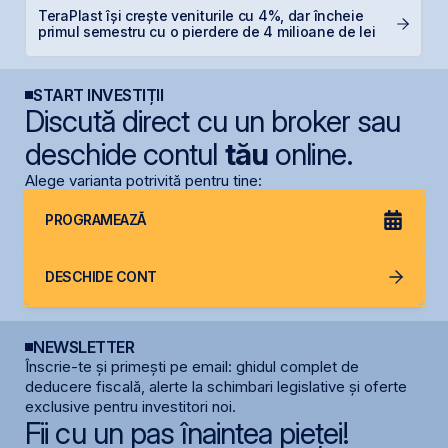
TeraPlast își crește veniturile cu 4%, dar încheie
F
primul semestru cu o pierdere de 4 milioane de lei
p
START INVESTIȚII
Discută direct cu un broker sau
deschide contul
tău
online.
Alege varianta potrivită pentru tine:
PROGRAMEAZĂ
DESCHIDE CONT
NEWSLETTER
Înscrie-te și primești pe email: ghidul complet de
deducere fiscală, alerte la schimbari legislative și oferte
exclusive pentru investitori noi.
Fii cu un pas înaintea pieței!