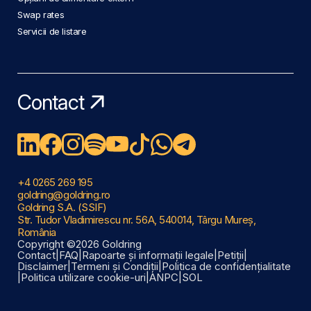
Swap rates
Servicii de listare
Contact
+4 0265 269 195
goldring@goldring.ro
Goldring S.A. (SSIF)
Str. Tudor Vladimirescu nr. 56A, 540014, Târgu Mureș,
România
Copyright ©2026 Goldring
Contact
|
FAQ
|
Rapoarte și informații legale
|
Petiții
|
Disclaimer
|
Termeni și Condiții
|
Politica de confidențialitate
|
Politica utilizare cookie-uri
|
ANPC
|
SOL