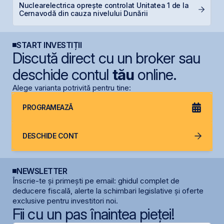
Nuclearelectrica oprește controlat Unitatea 1 de la
B
Cernavodă din cauza nivelului Dunării
d
START INVESTIȚII
Discută direct cu un broker sau
deschide contul
tău
online.
Alege varianta potrivită pentru tine:
PROGRAMEAZĂ
DESCHIDE CONT
NEWSLETTER
Înscrie-te și primești pe email: ghidul complet de
deducere fiscală, alerte la schimbari legislative și oferte
exclusive pentru investitori noi.
Fii cu un pas înaintea pieței!