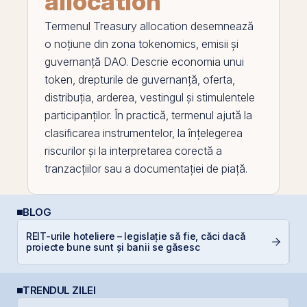
allocation
Termenul
Treasury allocation
desemnează
o noțiune din zona
tokenomics
, emisii și
guvernanță DAO. Descrie economia unui
token
, drepturile de guvernanță, oferta,
distribuția, arderea, vestingul și stimulentele
participanților. În practică, termenul ajută la
clasificarea instrumentelor, la înțelegerea
riscurilor și la interpretarea corectă a
tranzacțiilor sau a documentației de piață.
BLOG
REIT-urile hoteliere – legislație să fie, căci dacă
I
proiecte bune sunt și banii se găsesc
TRENDUL ZILEI