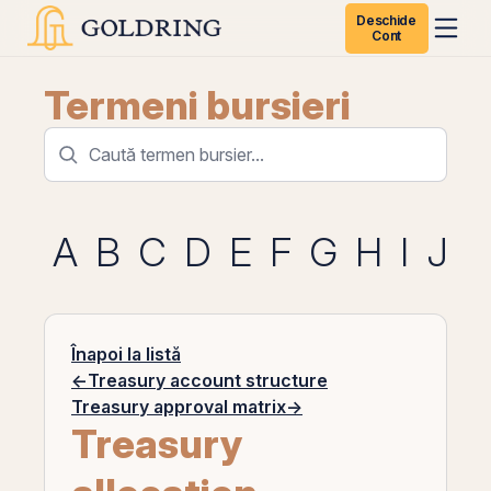
Deschide
Cont
Termeni bursieri
A
B
C
D
E
F
G
H
I
J
K
Înapoi la listă
←
Treasury account structure
Treasury approval matrix
→
Treasury